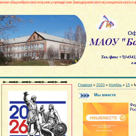
зовательное учреждение Заводоуковского муниципального округа «Боровин
Главная
»
2020
»
Ноябрь
»
15
» 
Мы вместе
Фе
Ро