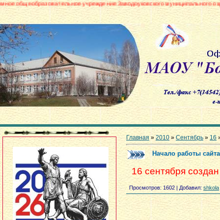
зовательное учреждение Заводоуковского муниципального округа «Боровин
Главная
»
2010
»
Сентябрь
»
16
»
Начало работы сайт
16 сентября созда
Просмотров
: 1602 |
Добавил
:
shkola