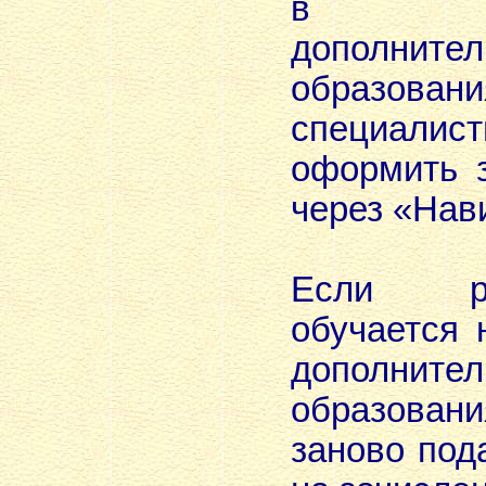
в уч
дополнител
образо
специал
оформить 
через «Нав
Если р
обучается 
дополнител
образова
заново под