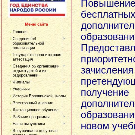
Повышени
беспла
дополнител
Меню сайта
Главная
образовани
Сведения об
образовательной
Предостав
организации
Государственная итоговая
приорит
аттестация
Сведения об организации
зачисле
отдыха детей и их
оздоровлении
претен
Филиалы
Учебники
получе
История Боровинской школы
дополнител
Электронный дневник
Дистанционное обучение
образова
Рабочие программы
новом учеб
Наши выпускники
Внеурочная и досуговая