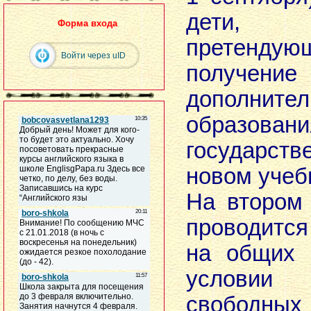
дети,
Форма входа
претен
Войти через uID
получе
дополнител
образов
государств
новом учеб
На втором 
проводитс
на общих 
услови
свободн