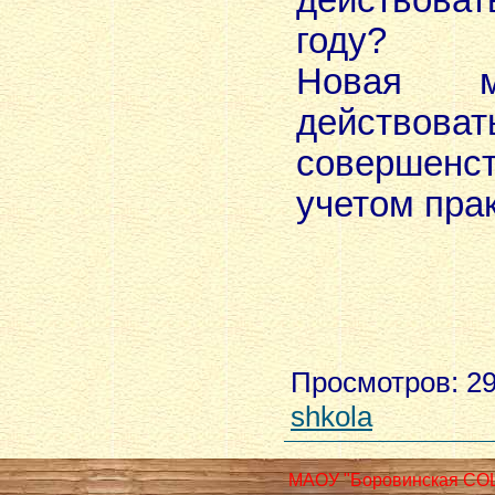
действоват
году?
Новая м
действова
совершен
учетом прак
Просмотров
: 2
shkola
МАОУ "Боровинская СО