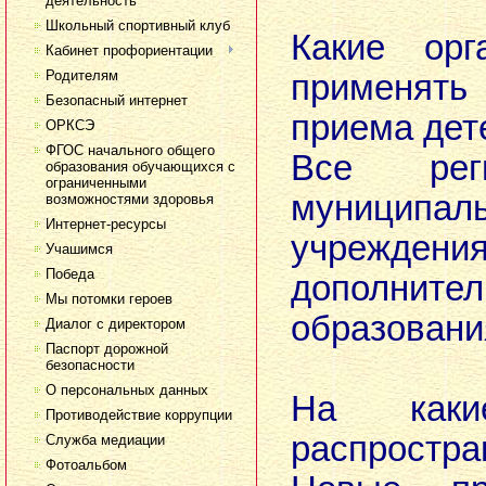
деятельность
Школьный спортивный клуб
Какие орг
Кабинет профориентации
Родителям
применять
Безопасный интернет
приема дет
ОРКСЭ
ФГОС начального общего
Все рег
образования обучающихся с
ограниченными
муниципал
возможностями здоровья
Интернет-ресурсы
учреждени
Учашимся
Победа
дополнител
Мы потомки героев
образовани
Диалог с директором
Паспорт дорожной
безопасности
О персональных данных
На каки
Противодействие коррупции
распростра
Служба медиации
Фотоальбом