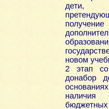
дети,
претен
получе
дополнител
образов
государств
новом учеб
2 этап со
донабор д
основания
наличия
бюджет