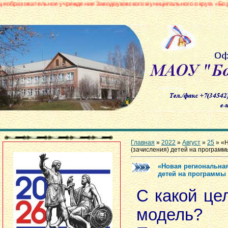
ение Заводоуковского муниципального округа «Боровинская средняя общеоб
Главная
»
2022
»
Август
»
25
» «Н
(зачисления) детей на програм
«Новая региональная
детей на программы
С какой це
модель?