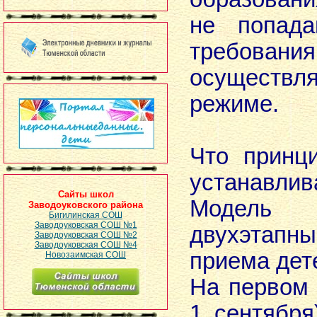
не попад
требования
осуществл
режиме.
Что принц
устанавлив
Сайты школ
Модель 
Заводоуковского района
Бигилинская СОШ
Заводоуковская СОШ №1
двухэта
Заводоуковская СОШ №2
Заводоуковская СОШ №4
приема дет
Новозаимская СОШ
На первом 
1 сентября