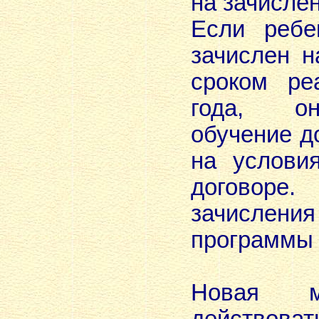
на зачисле
Если ребе
зачислен 
сроком ре
года, о
обучение д
на услови
договоре
зачисле
программы 
Новая м