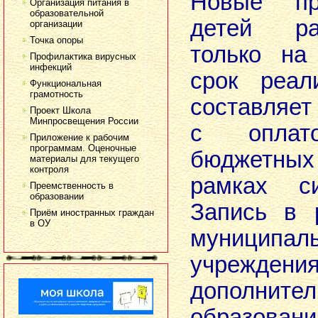
Новые пр
Организация питания в
образовательной
детей рас
организации
Точка опоры
только на
Профилактика вирусных
инфекций
срок реал
Функциональная
грамотность
составляет 
Проект Школа
Минпросвещения России
с оплат
Приложение к рабочим
программам. Оценочные
бюджетных
материалы для текущего
контроля
рамках с
Преемственность в
образовании
Запись в 
Приём иностранных граждан
в ОУ
муниципал
учреждени
дополнител
образовани