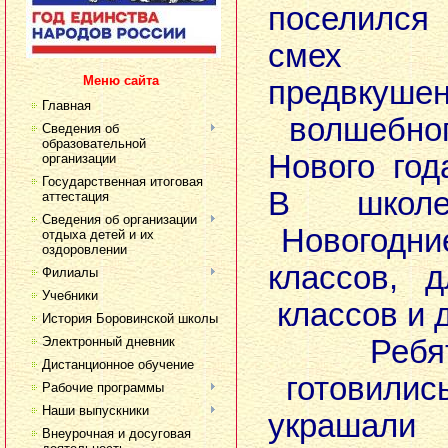
поселился
смех 
Меню сайта
предвку
Главная
волшебног
Сведения об
образовательной
Нового год
организации
Государственная итоговая
В шко
аттестация
Сведения об организации
Новогодни
отдыха детей и их
оздоровлении
классов, 
Филиалы
Учебники
классов и д
История Боровинской школы
Электронный дневник
Ребята 
Дистанционное обучение
готовилис
Рабочие программы
Наши выпускники
украшал
Внеурочная и досуговая