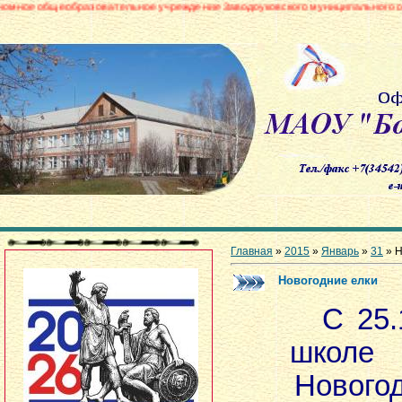
азовательное учреждение Заводоуковского муниципального округа «Борови
Главная
»
2015
»
Январь
»
31
» Н
Новогодние елки
С 25.12
школе 
Нового