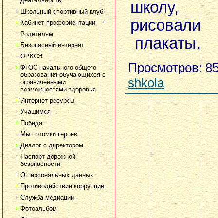
деятельность
школу,
Школьный спортивный клуб
рисовал
Кабинет профориентации
Родителям
плакаты.
Безопасный интернет
ОРКСЭ
Просмотров
: 8
ФГОС начального общего
образования обучающихся с
shkola
ограниченными
возможностями здоровья
Интернет-ресурсы
Учашимся
Победа
Мы потомки героев
Диалог с директором
Паспорт дорожной
безопасности
О персональных данных
Противодействие коррупции
Служба медиации
Фотоальбом