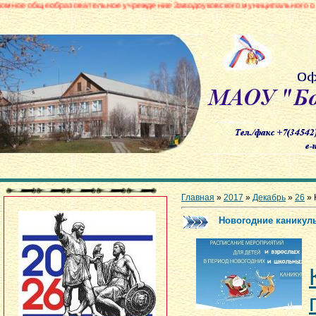
азовательное учреждение Заводоуковского муниципального округа «Боровин
Главная
»
2017
»
Декабрь
»
26
» 
Новогодние каникул