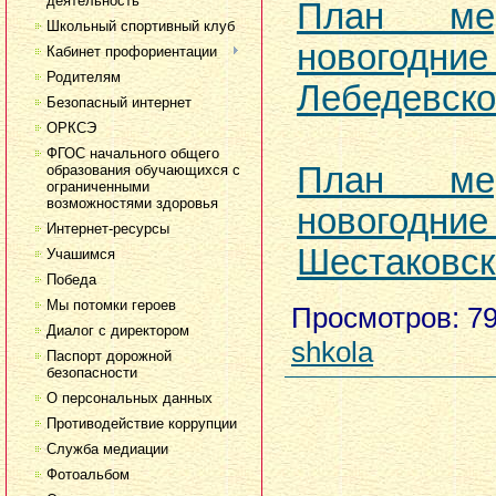
деятельность
План ме
Школьный спортивный клуб
новогод
Кабинет профориентации
Родителям
Лебедевск
Безопасный интернет
ОРКСЭ
ФГОС начального общего
План ме
образования обучающихся с
ограниченными
возможностями здоровья
новогод
Интернет-ресурсы
Шестаковс
Учашимся
Победа
Мы потомки героев
Просмотров
: 7
Диалог с директором
shkola
Паспорт дорожной
безопасности
О персональных данных
Противодействие коррупции
Служба медиации
Фотоальбом