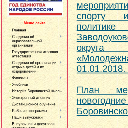
мероприят
спорту 
Меню сайта
политике 
Главная
Заводоуков
Сведения об
образовательной
округа 
организации
Государственная итоговая
«Молодежн
аттестация
Сведения об организации
01.01.2018. 
отдыха детей и их
оздоровлении
Филиалы
Учебники
План ме
История Боровинской школы
Электронный дневник
новогод
Дистанционное обучение
Боровинск
Рабочие программы
Наши выпускники
Внеурочная и досуговая