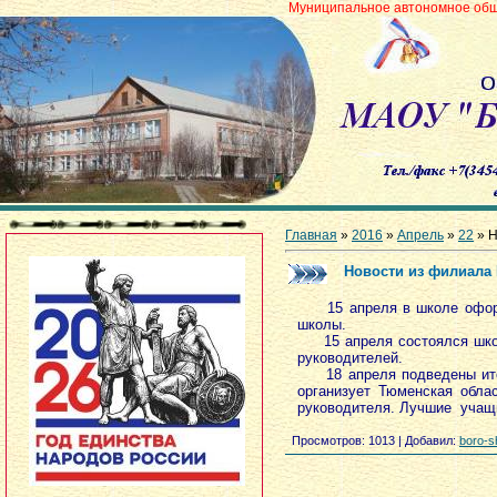
Муниципальное автономное общеобразователь
Главная
»
2016
»
Апрель
»
22
» Н
Новости из филиал
15 апреля в школе оформле
школы.
15 апреля состоялся школь
руководителей.
18 апреля подведены итоги
организует Тюменская обла
руководителя. Лучшие учащи
Просмотров
: 1013 |
Добавил
:
boro-s