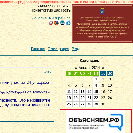
дняя общеобразовательная школа имени Героя Советского Союза Н.М.Щукина
Четверг, 06.08.2026
Приветствую Вас
Гость
Добавить в Избранное
Главная
|
Регистрация
|
Вход
Календарь
«
Апрель 2016
»
14:56
Пн
Вт
Ср
Чт
Пт
Сб
Вс
1
2
3
няли участие 24 учащихся
4
5
6
7
8
9
10
од руководством классных
11
12
13
14
15
16
17
18
19
20
21
22
23
24
асности. Это мероприятие
25
26
27
28
29
30
д руководством классного