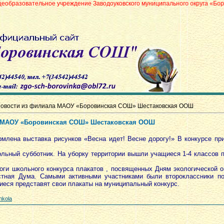
ное учреждение Заводоуковского муниципального округа «Боровинская сре
овости из филиала МАОУ «Боровинская СОШ» Шестаковская ООШ
а МАОУ «Боровинская СОШ» Шестаковская ООШ
на выставка рисунков «Весна идет! Весне дорогу!» В конкурсе при
ный субботник. На уборку территории вышли учащиеся 1-4 классов п
 школьного конкурса плакатов , посвященных Дням экологической оп
стная Дума. Самыми активными участниками были второклассники по
еся представят свои плакаты на муниципальный конкурс.
hkola