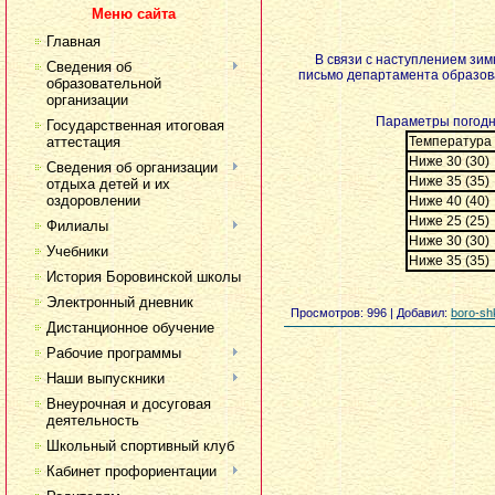
Меню сайта
Главная
В связи с наступлением зим
Сведения об
письмо департамента образова
образовательной
организации
Параметры погодн
Государственная итоговая
аттестация
Температура 
Ниже 30 (30)
Сведения об организации
Ниже 35 (35)
отдыха детей и их
оздоровлении
Ниже 40 (40)
Ниже 25 (25)
Филиалы
Ниже 30 (30)
Учебники
Ниже 35 (35)
История Боровинской школы
Электронный дневник
Просмотров
: 996 |
Добавил
:
boro-sh
Дистанционное обучение
Рабочие программы
Наши выпускники
Внеурочная и досуговая
деятельность
Школьный спортивный клуб
Кабинет профориентации