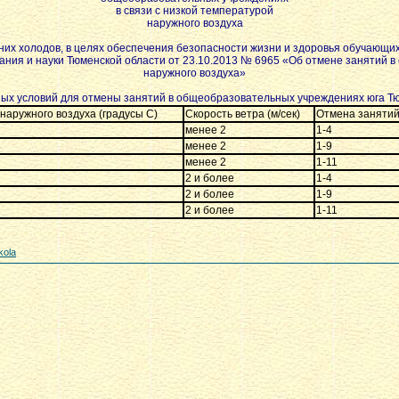
в связи с низкой температурой
наружного воздуха
них холодов, в целях обеспечения безопасности жизни и здоровья обучающи
ния и науки Тюменской области от 23.10.2013 № 6965 «Об отмене занятий в 
наружного воздуха»
ых условий для отмены занятий в общеобразовательных учреждениях юга Т
наружного воздуха (градусы С)
Скорость ветра (м/сек)
Отмена занятий
менее 2
1-4
менее 2
1-9
менее 2
1-11
2 и более
1-4
2 и более
1-9
2 и более
1-11
kola