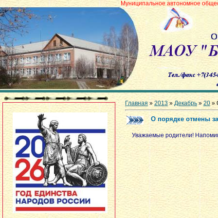
Муниципальное автономное общеобразовательно
Главная
»
2013
»
Декабрь
»
20
» 
О порядке отмены з
Уважаемые родители! Напомин