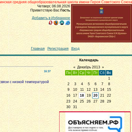
яя общеобразовательная школа имени Героя Советского Союза Н.М.Щукина» 
Четверг, 06.08.2026
Приветствую Вас
Гость
Добавить в Избранное
Главная
|
Регистрация
|
Вход
Календарь
«
Декабрь 2013
»
16:37
Пн
Вт
Ср
Чт
Пт
Сб
Вс
1
вязи с низкой температурой
2
3
4
5
6
7
8
9
10
11
12
13
14
15
16
17
18
19
20
21
22
23
24
25
26
27
28
29
30
31