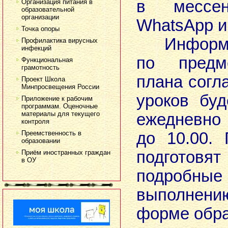
в мессен
Организация питания в
образовательной
организации
WhatsApp и
Точка опоры
Информац
Профилактика вирусных
инфекций
по предм
Функциональная
грамотность
плана согл
Проект Школа
Минпросвещения России
уроков бу
Приложение к рабочим
программам. Оценочные
материалы для текущего
ежедневно 
контроля
Преемственность в
до 10.00.
образовании
подготовя
Приём иностранных граждан
в ОУ
подробные
выполнен
форме обра