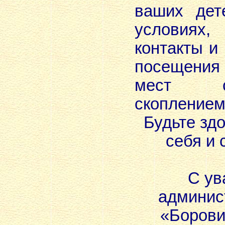
ваших дет
условиях,
контакты и
посещения
мест 
скоплением
Будьте зд
себя и 
С ув
админис
«Борови