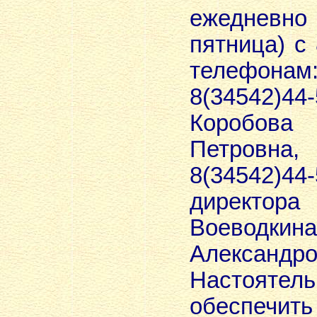
ежедневно
пятница) с 
телефонам
8(34542)44
Коробов
Петровна,
8(34542)4
директ
Воеводк
Александро
Настоятел
обеспечи