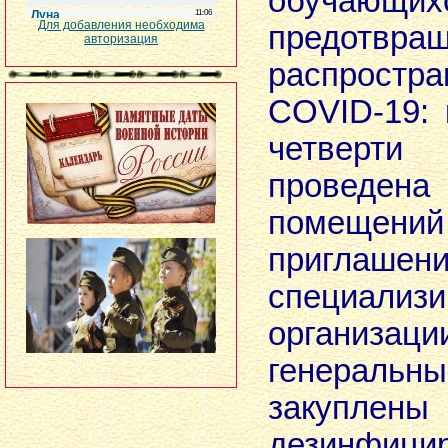
обучающих
Для добавления необходима
предотвра
авторизация
распростр
COVID-19: 
четвер
проведен
поме
приглашен
специализи
организац
генерал
закуплены
дезинфици