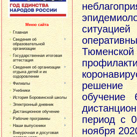
неблагопри
эпидемиоло
Меню сайта
ситуаци
Главная
операти
Сведения об
образовательной
организации
Тюменско
Государственная итоговая
профилакти
аттестация
Сведения об организации
коронави
отдыха детей и их
оздоровлении
решение 
Филиалы
Учебники
обучение 
История Боровинской школы
Электронный дневник
дистанцио
Дистанционное обучение
период с 
Рабочие программы
Наши выпускники
ноября 202
Внеурочная и досуговая