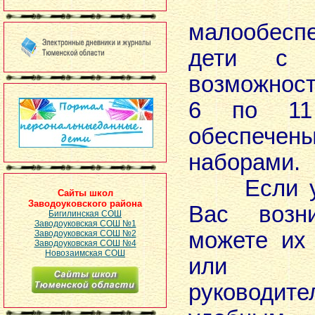
Де
малообесп
дети с о
возможнос
6 по 11
обеспечен
наборами.
Если у р
Сайты школ
Заводоуковского района
Вас возни
Бигилинская СОШ
Заводоуковская СОШ №1
можете их
Заводоуковская СОШ №2
Заводоуковская СОШ №4
Новозаимская СОШ
или к
руковод