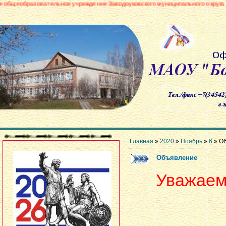
 учреждение Заводоуковского муниципального округа «Боровинская средняя
Главная
»
2020
»
Ноябрь
»
6
» О
Объявление
Уважаем
В с