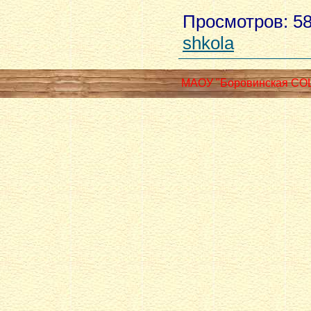
Просмотров
: 5
shkola
МАОУ "Боровинская СО