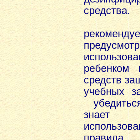
средства.
Наст
рекоменду
предусмотр
использ
ребенком 
средств за
учебных з
убедиться
знает
использо
правила