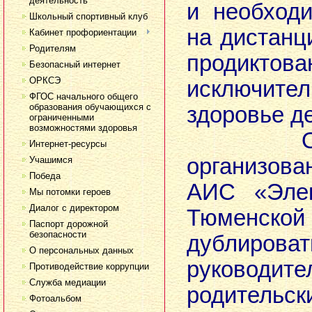
деятельность
и необход
Школьный спортивный клуб
на дистанц
Кабинет профориентации
Родителям
продиктова
Безопасный интернет
ОРКСЭ
исключите
ФГОС начального общего
образования обучающихся с
здоровье д
ограниченными
возможностями здоровья
Обуче
Интернет-ресурсы
организов
Учашимся
Победа
АИС «Элек
Мы потомки героев
Диалог с директором
Тюменско
Паспорт дорожной
безопасности
дублирова
О персональных данных
руково
Противодействие коррупции
Служба медиации
родительск
Фотоальбом