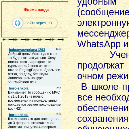
удобны
(сооб
Форма входа
электрон
Войти через uID
мессенд
WhatsApp и 
Ученики
продолжа
очном режи
В школе п
все необх
обеспечени
сохране