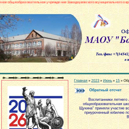
овательное учреждение Заводоуковского муниципального округа «Боровинск
Главная
»
2023
»
Июнь
»
15
» Об
Обратный отсчет
Воспитанники летнего
общеобразовательная шко
Щукина" приняли участие во
приуроченный юбилею по
В