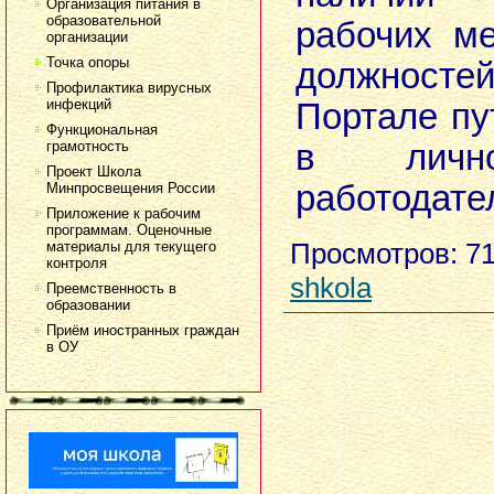
Организация питания в
образовательной
рабочих м
организации
Точка опоры
должност
Профилактика вирусных
инфекций
Портале пу
Функциональная
грамотность
в лично
Проект Школа
работодате
Минпросвещения России
Приложение к рабочим
программам. Оценочные
Просмотров
: 7
материалы для текущего
контроля
shkola
Преемственность в
образовании
Приём иностранных граждан
в ОУ