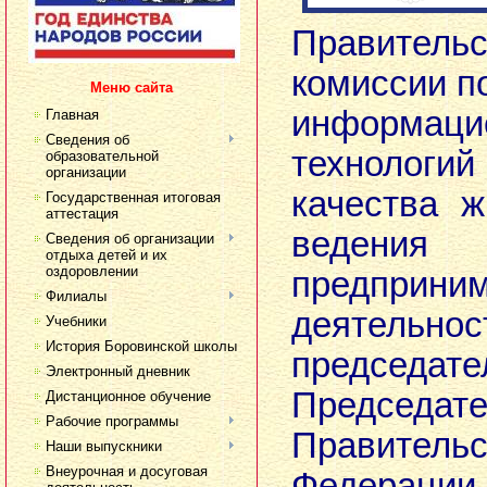
Правительс
комиссии п
Меню сайта
информаци
Главная
Сведения об
технологи
образовательной
организации
качества 
Государственная итоговая
аттестация
ведения
Сведения об организации
отдыха детей и их
оздоровлении
предприним
Филиалы
деятел
Учебники
История Боровинской школы
председате
Электронный дневник
Председат
Дистанционное обучение
Рабочие программы
Правитель
Наши выпускники
Внеурочная и досуговая
Федерации