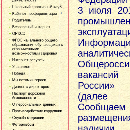
деятельность
Школьный спортивный клуб
3 июля 20
Кабинет профориентации
промышле
Родителям
Безопасный интернет
эксплуатац
ОРКСЭ
Информаци
ФГОС начального общего
образования обучающихся с
ограниченными
аналитич
возможностями здоровья
Интернет-ресурсы
Общерос
Учашимся
ваканси
Победа
Мы потомки героев
России» 
Диалог с директором
Паспорт дорожной
(далее 
безопасности
Сообщаем 
О персональных данных
Противодействие коррупции
размещен
Служба медиации
Фотоальбом
наличии