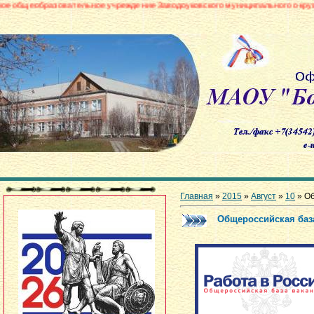
ательное учреждение Заводоуковского муниципального округа «Боровинская
Главная
»
2015
»
Август
»
10
» Об
Общероссийская баз