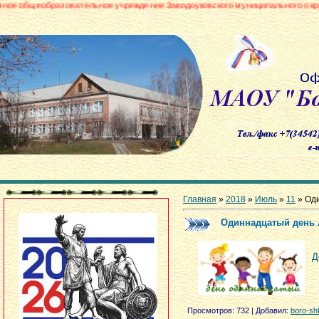
овательное учреждение Заводоуковского муниципального округа «Боровинс
Главная
»
2018
»
Июль
»
11
» Од
Одиннадцатый день 
Д
Просмотров
: 732 |
Добавил
:
boro-sh