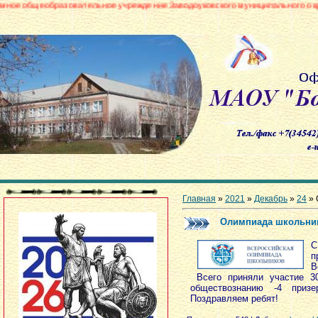
бразовательное учреждение Заводоуковского муниципального округа «Боро
Главная
»
2021
»
Декабрь
»
24
» 
Олимпиада школьни
С
п
В
Всего приняли участие 30
обществознанию -4 призе
Поздравляем ребят!