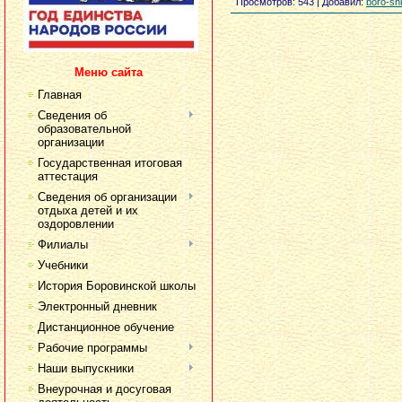
Просмотров
: 543 |
Добавил
:
boro-sh
Меню сайта
Главная
Сведения об
образовательной
организации
Государственная итоговая
аттестация
Сведения об организации
отдыха детей и их
оздоровлении
Филиалы
Учебники
История Боровинской школы
Электронный дневник
Дистанционное обучение
Рабочие программы
Наши выпускники
Внеурочная и досуговая