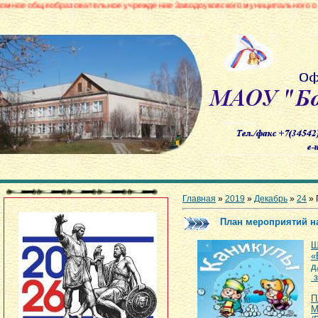
азовательное учреждение Заводоуковского муниципального округа «Борови
Главная
»
2019
»
Декабрь
»
24
» 
План мероприятий н
Ш
«
д
з
П
М