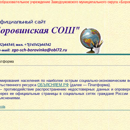
ое учреждение Заводоуковского муниципального округа «Боровинская средн
атформа
рмирования населения по наиболее острым социально-экономическим в
льственного ресурса
ОБЪЯСНЯЕМ.РФ
(далее — Платформа).
 противодействие распространению недостоверных данных и опровер
через ее официальные страницы в социальных сетях граждане России
ъяснениями.
kola