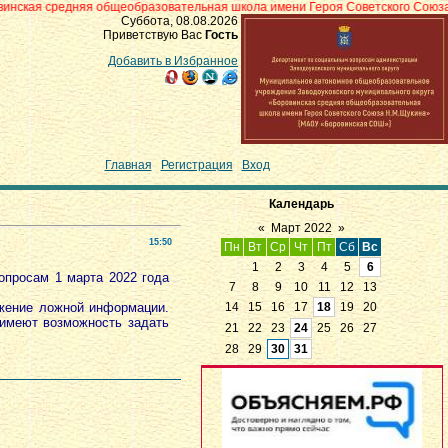
яя общеобразовательная школа имени Героя Советского Союза Н.М.Щукина»
Суббота, 08.08.2026
Приветствую Вас
Гость
Добавить в Избранное
Главная
|
Регистрация
|
Вход
Календарь
«
Март 2022
»
15:50
Пн
Вт
Ср
Чт
Пт
Сб
Вс
1
2
3
4
5
6
опросам 1 марта 2022 года
7
8
9
10
11
12
13
жение ложной информации.
14
15
16
17
18
19
20
 имеют возможность задать
21
22
23
24
25
26
27
28
29
30
31