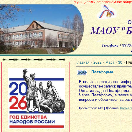
Муниципальное автономное общеобразовательн
Главная
»
2022
»
Март
»
30
» Пл
Платформа
В целях оперативного инфо
осуществлен запуск правите
Одна из задач Платформы —
Через Платформу, а также 
вопросы и обратиться за раз
Просмотров
: 413 |
Добавил
:
boro-sh