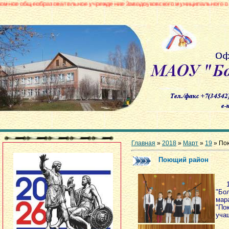
азовательное учреждение Заводоуковского муниципального округа «Боровин
Главная
»
2018
»
Март
»
19
» По
Поющий район
18 
"Бо
ма
"По
уча