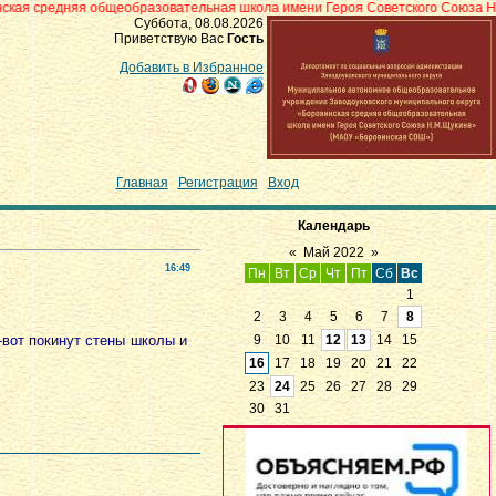
общеобразовательная школа имени Героя Советского Союза Н.М.Щукина» с.
Суббота, 08.08.2026
Приветствую Вас
Гость
Добавить в Избранное
Главная
|
Регистрация
|
Вход
Календарь
«
Май 2022
»
16:49
Пн
Вт
Ср
Чт
Пт
Сб
Вс
1
2
3
4
5
6
7
8
-вот покинут стены школы и
9
10
11
12
13
14
15
16
17
18
19
20
21
22
23
24
25
26
27
28
29
30
31