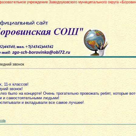
учреждение Заводоуковского муниципального округа «Боровинская средняя 
ледний звонок
, 11-х классов!
дний звонок!
лез было на концерте! Очень трогательно провожать ребят, которые вот
ми и самостоятельными людьми!
воспитывали и вкладывали все самое лучшее!
kola