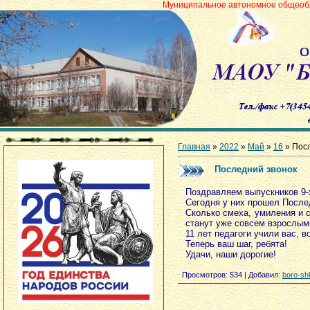
Муниципальное автономное общеобразовательное 
Главная
»
2022
»
Май
»
16
» Пос
Последний звонок
Поздравляем выпускников 9-х
Сегодня у них прошел После
Сколько смеха, умиления и с
станут уже совсем взрослы
11 лет педагоги учили вас, 
Теперь ваш шаг, ребята!
Удачи, наши дорогие!
Просмотров
: 534 |
Добавил
:
boro-sh