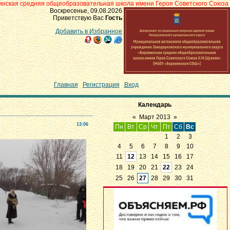
общеобразовательная школа имени Героя Советского Союза Н.М.Щукина» с.
Воскресенье, 09.08.2026
Приветствую Вас
Гость
Добавить в Избранное
Главная
|
Регистрация
|
Вход
Календарь
«
Март 2013
»
13:06
Пн
Вт
Ср
Чт
Пт
Сб
Вс
1
2
3
4
5
6
7
8
9
10
11
12
13
14
15
16
17
18
19
20
21
22
23
24
25
26
27
28
29
30
31