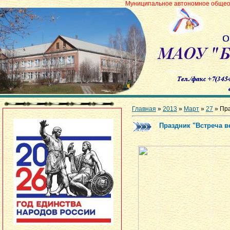
Муниципальное автономное общеобразовательное 
Главная
»
2013
»
Март
»
27
» Пра
Праздник "Встреча в