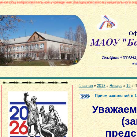
зовательное учреждение Заводоуковского муниципального округа «Боровинс
Главная
»
2018
»
Январь
»
19
» П
Прием заявлений в 1
Уважаем
(з
предс