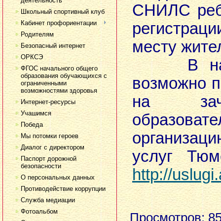
деятельность
СНИЛС реб
Школьный спортивный клуб
Кабинет профориентации
регистрац
Родителям
месту жите
Безопасный интернет
ОРКСЭ
В насто
ФГОС начального общего
образования обучающихся с
возможно п
ограниченными
возможностями здоровья
на зач
Интернет-ресурсы
Учашимся
образовате
Победа
организац
Мы потомки героев
Диалог с директором
услуг Тюм
Паспорт дорожной
безопасности
http://uslug
О персональных данных
Противодействие коррупции
Служба медиации
Фотоальбом
Просмотров
: 8