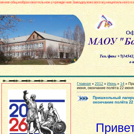
зовательное учреждение Заводоуковского муниципального округа «Боровинс
Главная
»
2012
»
Июнь
»
14
» При
июня, окончание полёта 22 июня
Пришкольный лагерь 2
окончание полёта 22
Приве