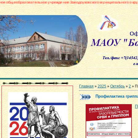
азовательное учреждение Заводоуковского муниципального округа «Борови
Главная
»
2025
»
Октябрь
»
2
» П
Профилактика грипп
П