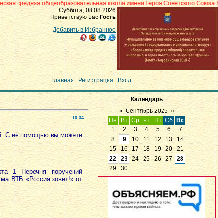
 общеобразовательная школа имени Героя Советского Союза Н.М.Щукина» с
Суббота, 08.08.2026
Приветствую Вас
Гость
Добавить в Избранное
Главная
|
Регистрация
|
Вход
Календарь
«
Сентябрь 2025
»
10:34
Пн
Вт
Ср
Чт
Пт
Сб
Вс
1
2
3
4
5
6
7
ий. С её помощью вы можете
8
9
10
11
12
13
14
15
16
17
18
19
20
21
22
23
24
25
26
27
28
29
30
кта 1 Перечня поручений
ума ВТБ «Россия зовет!» от