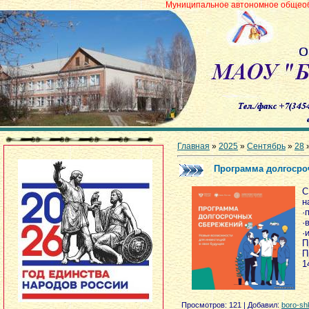
Муниципальное автономное общеобразовательное
Главная
»
2025
»
Сентябрь
»
28
»
Программа долгосро
С
н
·
·
·
П
П
1
Просмотров
: 121 |
Добавил
:
boro-sh