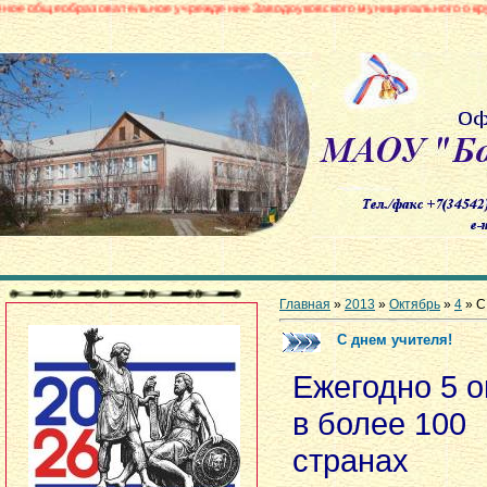
вательное учреждение Заводоуковского муниципального округа «Боровинск
Главная
»
2013
»
Октябрь
»
4
» С
С днем учителя!
Ежегодно 5 о
в более 100
странах