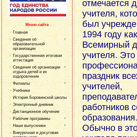
отмечается 
учителя, кот
был учрежде
Меню сайта
1994 году ка
Главная
Сведения об
Всемирный д
образовательной
организации
учителя. Это
Государственная итоговая
аттестация
профессион
Сведения об организации
отдыха детей и их
праздник все
оздоровлении
Филиалы
учителей,
Учебники
преподавате
История Боровинской школы
работников 
Электронный дневник
Дистанционное обучение
образования
Рабочие программы
Обычно в это
Наши выпускники
Внеурочная и досуговая