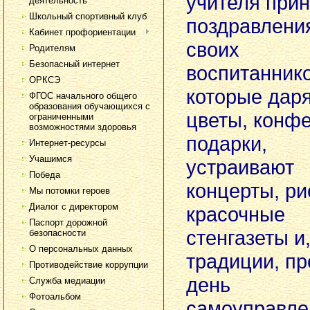
учителя при
деятельность
Школьный спортивный клуб
поздравлени
Кабинет профориентации
своих
Родителям
Безопасный интернет
воспитаннико
ОРКСЭ
которые дар
ФГОС начального общего
образования обучающихся с
цветы, конф
ограниченными
возможностями здоровья
подарки,
Интернет-ресурсы
Учашимся
устраивают
Победа
концерты, р
Мы потомки героев
Диалог с директором
красочные
Паспорт дорожной
стенгазеты и,
безопасности
О персональных данных
традиции, пр
Противодействие коррупции
день
Служба медиации
Фотоальбом
самоуправле