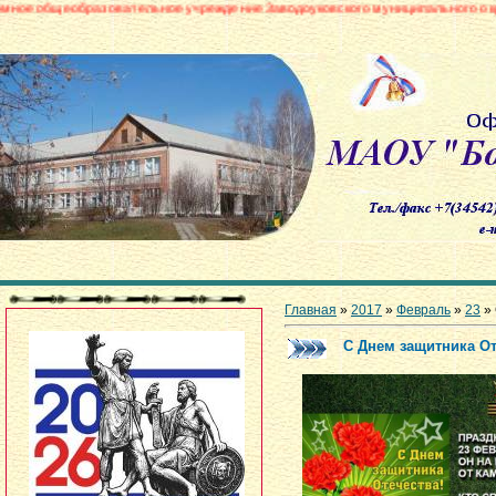
зовательное учреждение Заводоуковского муниципального округа «Боровин
Главная
»
2017
»
Февраль
»
23
» 
С Днем защитника От