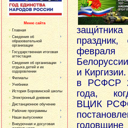
Меню сайта
защи́тник
Главная
Сведения об
праздник,
образовательной
организации
февраля
Государственная итоговая
аттестация
Белорусси
Сведения об организации
отдыха детей и их
и Киргизии
оздоровлении
Филиалы
в РСФСР 2
Учебники
года, ко
История Боровинской школы
Электронный дневник
ВЦИК РСФС
Дистанционное обучение
Рабочие программы
постановле
Наши выпускники
годовщине
Внеурочная и досуговая