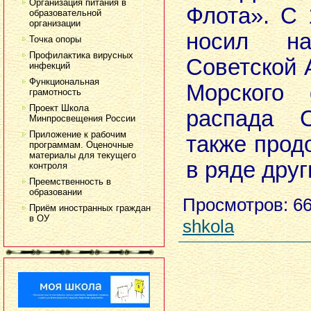
Организация питания в
Флота». С 
образовательной
организации
носил на
Точка опоры
Профилактика вирусных
Советской 
инфекций
Функциональная
Морского 
грамотность
Проект Школа
распада 
Минпросвещения России
Приложение к рабочим
также прод
программам. Оценочные
материалы для текущего
в ряде друг
контроля
Преемственность в
образовании
Просмотров
: 6
Приём иностранных граждан
в ОУ
shkola