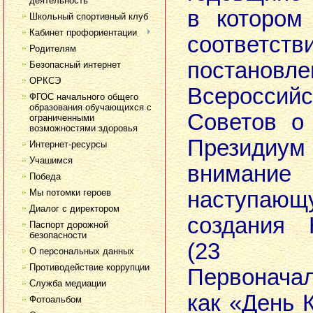
деятельность
в котором
Школьный спортивный клуб
Кабинет профориентации
соотв
Родителям
постано
Безопасный интернет
ОРКСЭ
Всеросси
ФГОС начального общего
образования обучающихся с
Советов о
ограниченными
возможностями здоровья
Президиум
Интернет-ресурсы
Учашимся
внимание 
Победа
Мы потомки героев
наступаю
Диалог с директором
создания 
Паспорт дорожной
безопасности
(23 ф
О персональных данных
Противодействие коррупции
Первонача
Служба медиации
как «День 
Фотоальбом