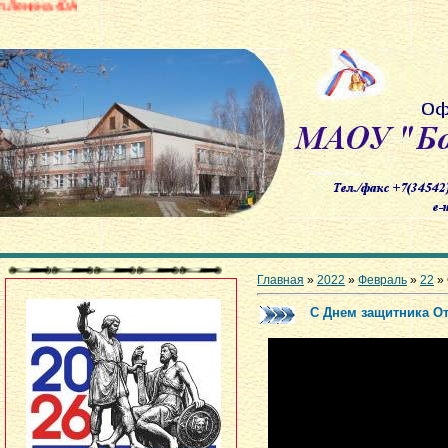
Главная
»
2022
»
Февраль
»
22
» 
С Днем защитника О