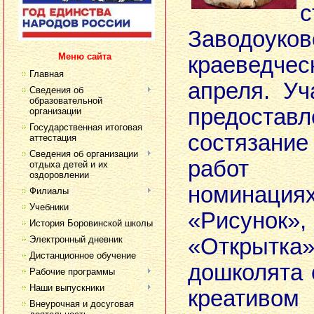
Заводоуков
Меню сайта
краеведч
Главная
апреля. У
Сведения об
образовательной
предос
организации
Государственная итоговая
состязание
аттестация
Сведения об организации
работ 
отдыха детей и их
оздоровлении
номинация
Филиалы
Учебники
«Рисунок
История Боровинской школы
Электронный дневник
«Открытка
Дистанционное обучение
дошколята 
Рабочие программы
Наши выпускники
креатив
Внеурочная и досуговая