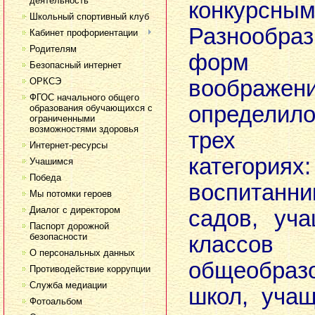
деятельность
конкурс
Школьный спортивный клуб
Разнообраз
Кабинет профориентации
Родителям
форм 
Безопасный интернет
ОРКСЭ
воображ
ФГОС начального общего
определил
образования обучающихся с
ограниченными
возможностями здоровья
трех в
Интернет-ресурсы
категор
Учашимся
Победа
воспитан
Мы потомки героев
Диалог с директором
садов, уч
Паспорт дорожной
безопасности
классов
О персональных данных
общеобраз
Противодействие коррупции
Служба медиации
школ, уча
Фотоальбом