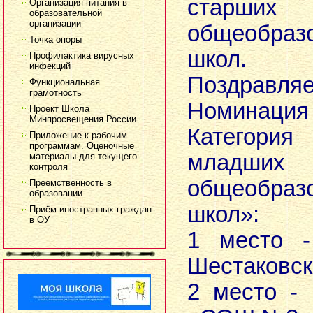
старши
Организация питания в
образовательной
организации
общеобраз
Точка опоры
школ.
Профилактика вирусных
инфекций
Поздравляе
Функциональная
грамотность
Номинация
Проект Школа
Минпросвещения России
Категор
Приложение к рабочим
программам. Оценочные
младши
материалы для текущего
контроля
общеобраз
Преемственность в
образовании
школ»:
Приём иностранных граждан
в ОУ
1 место -
Шестаковс
2 место -