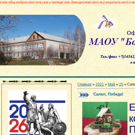
овательное учреждение Заводоуковского муниципального округа «Боровинс
Главная
»
2021
»
Май
»
25
» Салю
Салют, Победа!
Е
к
П