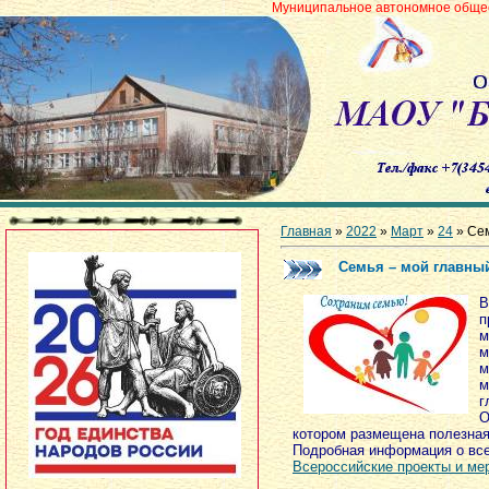
Муниципальное автономное общеобразовательно
Главная
»
2022
»
Март
»
24
» Сем
Семья – мой главны
В
п
м
м
м
м
г
О
котором размещена полезная
Подробная информация о все
Всероссийские проекты и ме