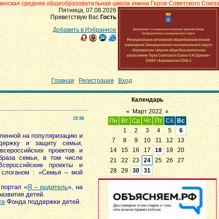
я общеобразовательная школа имени Героя Советского Союза Н.М.Щукина» 
Пятница, 07.08.2026
Приветствую Вас
Гость
Добавить в Избранное
Главная
|
Регистрация
|
Вход
Календарь
«
Март 2022
»
19:56
Пн
Вт
Ср
Чт
Пт
Сб
Вс
1
2
3
4
5
6
ленной на популяризацию и
7
8
9
10
11
12
13
держку и защиту семьи,
всероссийских проектов и
14
15
16
17
18
19
20
браза семьи, в том числе
21
22
23
24
25
26
27
сероссийские проекты и
28
29
30
31
 слоганом : «Семья – мой
 портал «
Я – родитель
», на
азвития детей.
те
Фонда поддержки детей.