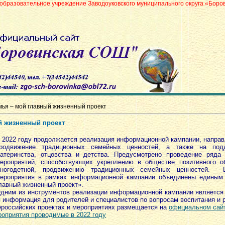
е учреждение Заводоуковского муниципального округа «Боровинская средня
ья – мой главный жизненный проект
й жизненный проект
 2022 году продолжается реализация информационной кампании, направ
родвижение традиционных семейных ценностей, а также на под
атеринства, отцовства и детства. Предусмотрено проведение ряда 
ероприятий, способствующих укреплению в обществе позитивного о
ногодетной, продвижению традиционных семейных ценностей. В
ероприятия в рамках информационной кампании объединены единым
лавный жизненный проект».
дним из инструментов реализации информационной кампании является
 информация для родителей и специалистов по вопросам воспитания и р
российских проектах и мероприятиях размещается на
официальном сай
роприятия проводимые в 2022 году