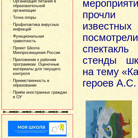
мероприят
Организация питания в
образовательной
организации
прочли 
Точка опоры
известных
Профилактика вирусных
инфекций
посмотре
Функциональная
грамотность
спектакл
Проект Школа
Минпросвещения России
стенды шк
Приложение к рабочим
программам. Оценочные
на тему «К
материалы для текущего
контроля
героев А.С
Преемственность в
образовании
Приём иностранных граждан
в ОУ