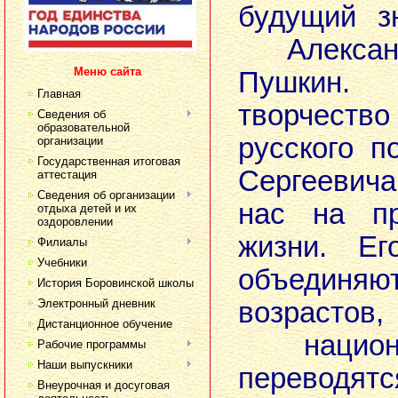
будущий з
Алексан
Меню сайта
Пушкин. 
Главная
творчес
Сведения об
образовательной
русского п
организации
Государственная итоговая
Сергеевич
аттестация
Сведения об организации
нас на пр
отдыха детей и их
оздоровлении
жизни. Ег
Филиалы
Учебники
объединя
История Боровинской школы
Электронный дневник
возрастов,
Дистанционное обучение
национа
Рабочие программы
Наши выпускники
переводят
Внеурочная и досуговая