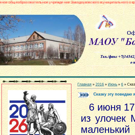
овательное учреждение Заводоуковского муниципального округа «Боровинск
Главная
»
2016
»
Июнь
»
6
» Сказ
Сказку эту поведаю я
6 июня 17
из улочек 
маленьк