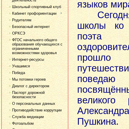
деятельность
языков мир
Школьный спортивный клуб
Сегодня 
Кабинет профориентации
Родителям
школы ко
Безопасный интернет
ОРКСЭ
поэ
ФГОС начального общего
оздоровит
образования обучающихся с
ограниченными
возможностями здоровья
прошло 
Интернет-ресурсы
путешеств
Учашимся
Победа
поведаю
Мы потомки героев
Диалог с директором
посвящё
Паспорт дорожной
безопасности
великого 
О персональных данных
Александ
Противодействие коррупции
Служба медиации
Пушкина
Фотоальбом