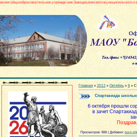
бразовательное учреждение Заводоуковского муниципального округа «Боро
Главная
»
2012
»
Октябрь
»
9
» С
Спартакиада школьн
6 октября прошли со
в зачет Спартакиа
за
Поздрав
Просмотров
: 886 |
Добавил
:
boro-sh