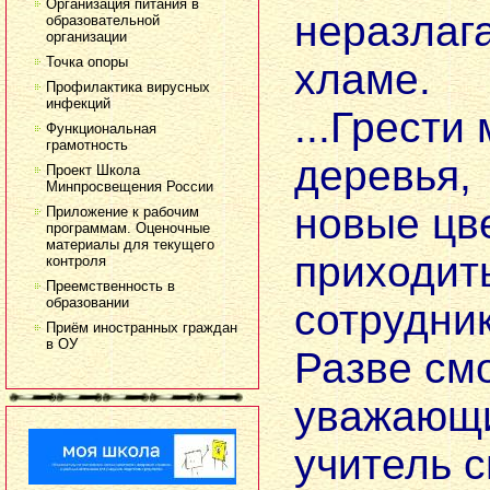
Организация питания в
неразла
образовательной
организации
Точка опоры
хламе.
Профилактика вирусных
инфекций
...Грести
Функциональная
грамотность
деревья,
Проект Школа
Минпросвещения России
новые цв
Приложение к рабочим
программам. Оценочные
материалы для текущего
приходит
контроля
Преемственность в
образовании
сотрудни
Приём иностранных граждан
в ОУ
Разве см
уважающи
учитель 