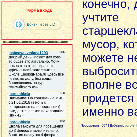
конечно, 
Форма входа
учтите
Войти через uID
старшекл
мусор, к
можете н
выбросит
вполне в
придется
именно в
Просмотров
: 887 |
Добавил
:
boro-sh