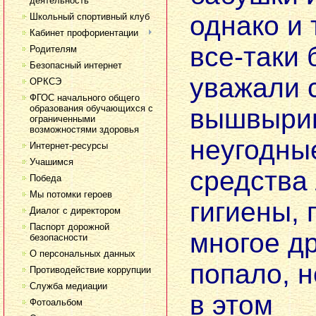
деятельность
однако и 
Школьный спортивный клуб
Кабинет профориентации
все-таки
Родителям
Безопасный интернет
уважали 
ОРКСЭ
ФГОС начального общего
образования обучающихся с
вышвыри
ограниченными
возможностями здоровья
неугодные
Интернет-ресурсы
Учашимся
средства
Победа
Мы потомки героев
гигиены, 
Диалог с директором
Паспорт дорожной
многое др
безопасности
О персональных данных
попало, 
Противодействие коррупции
Служба медиации
в этом
Фотоальбом