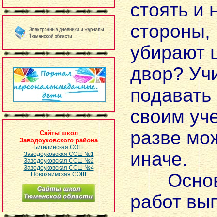
стоять и 
стороны, 
убирают 
двор? Уч
подавать
своим уч
разве мо
Сайты школ
Заводоуковского района
Бигилинская СОШ
иначе.
Заводоуковская СОШ №1
Заводоуковская СОШ №2
Заводоуковская СОШ №4
Основн
Новозаимская СОШ
работ вы