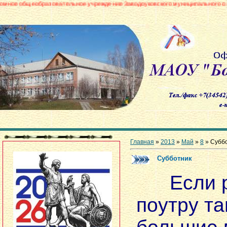
азовательное учреждение Заводоуковского муниципального округа «Боровин
Главная
»
2013
»
Май
»
8
» Субб
Субботник
Если р
поутру т