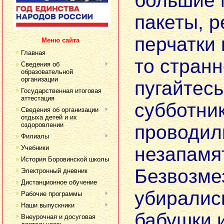
большие 
пакеты, 
перчатки 
Меню сайта
Главная
то странн
Сведения об
образовательной
организации
пугайтесь
Государственная итоговая
аттестация
субботни
Сведения об организации
отдыха детей и их
оздоровлении
проводил
Филиалы
незапамя
Учебники
История Боровинской школы
Безвозме
Электронный дневник
Дистанционное обучение
убиралис
Рабочие программы
Наши выпускники
бабушки 
Внеурочная и досуговая