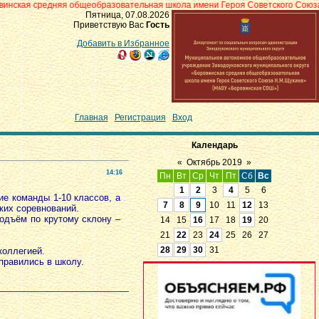
яя общеобразовательная школа имени Героя Советского Союза Н.М.Щукина»
Пятница, 07.08.2026
Приветствую Вас
Гость
Добавить в Избранное
Главная
|
Регистрация
|
Вход
Календарь
«
Октябрь 2019
»
14:16
Пн
Вт
Ср
Чт
Пт
Сб
Вс
1
2
3
4
5
6
е команды 1-10 классов, а
7
8
9
10
11
12
13
ких соревнований.
подъём по крутому склону –
14
15
16
17
18
19
20
21
22
23
24
25
26
27
28
29
30
31
коллегией.
равились в школу.