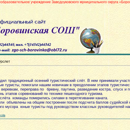
ое учреждение Заводоуковского муниципального округа «Боровинская средн
урслет
дил традиционный осенний туристический слёт. В нем принимали участи
ые туристы, помогали нашим новичкам в преодолении этапов туристичес
веревкам, переправа по бревну, паутина, разведение костра, спуск и 
нь этапов соревнований по технике пешеходного туризма.
ёта команды померились силами в перетягивании каната.
ели объявлены на общем построении после подсчета баллов судейской 
о мусора юные туристы под руководством классных руководителей нап
kola