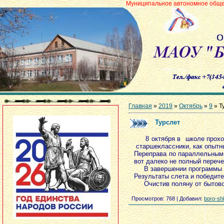
Муниципальное автономное общеобразовательн
Главная
»
2019
»
Октябрь
»
9
» Т
Турслет
8 октября в школе прохо
старшеклассники, как опытн
Переправа по параллельным 
вот далеко не полный перече
В завершении программы сл
Результаты слета и победит
Очистив поляну от бытовог
Просмотров
: 768 |
Добавил
:
boro-sh