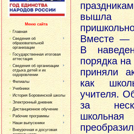
праздника
вышла 
Меню сайта
пришкольн
Главная
Вместе — 
Сведения об
образовательной
В наведе
организации
Государственная итоговая
порядка на
аттестация
Сведения об организации
приняли а
отдыха детей и их
оздоровлении
как школ
Филиалы
Учебники
учителя. 
История Боровинской школы
Электронный дневник
за неск
Дистанционное обучение
школьна
Рабочие программы
Наши выпускники
преобразил
Внеурочная и досуговая