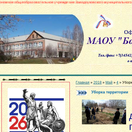
бразовательное учреждение Заводоуковского муниципального округа «Боров
Главная
»
2018
»
Май
»
4
» Убор
Уборка территории