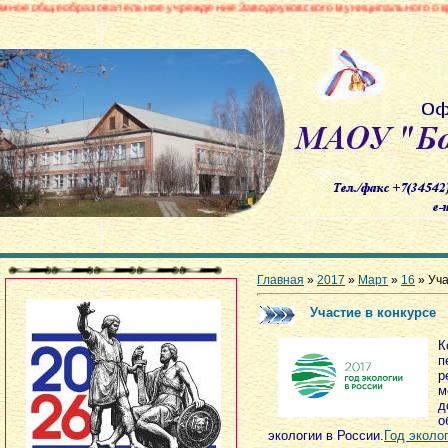
зовательное учреждение Заводоуковского муниципального округа «Боровин
Главная
»
2017
»
Март
»
16
» Уча
Участие в конкурсе
К
п
р
д
о
экологии в России.
Год эколо