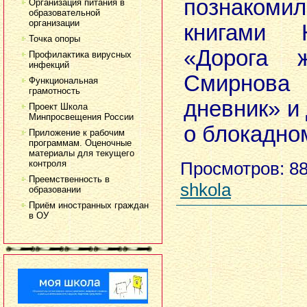
познако
Организация питания в
образовательной
организации
книгами 
Точка опоры
«Дорога ж
Профилактика вирусных
инфекций
Смирнов
Функциональная
грамотность
дневник» и
Проект Школа
Минпросвещения России
о блокадно
Приложение к рабочим
программам. Оценочные
материалы для текущего
контроля
Просмотров
: 8
Преемственность в
shkola
образовании
Приём иностранных граждан
в ОУ