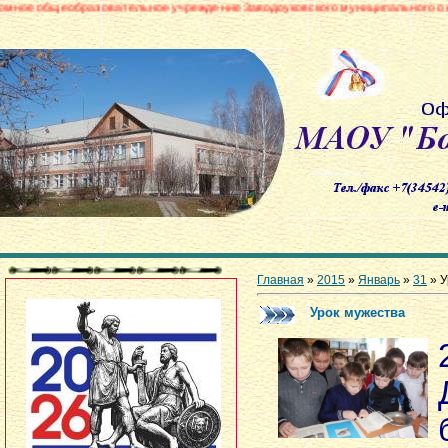
азовательное учреждение Заводоуковского муниципального округа «Боровин
Главная
»
2015
»
Январь
»
31
» У
Урок мужества