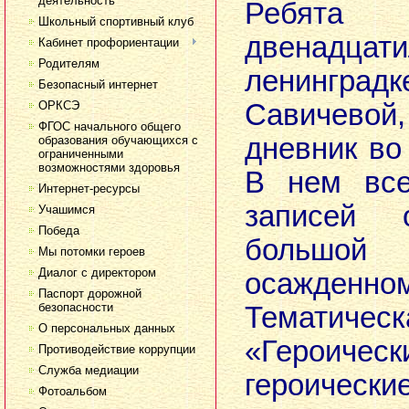
деятельность
Ребята
Школьный спортивный клуб
двенадцати
Кабинет профориентации
Родителям
ленинг
Безопасный интернет
ОРКСЭ
Савичевой
ФГОС начального общего
дневник во
образования обучающихся с
ограниченными
возможностями здоровья
В нем все
Интернет-ресурсы
записей
Учашимся
Победа
большо
Мы потомки героев
Диалог с директором
осажден
Паспорт дорожной
безопасности
Тематич
О персональных данных
«Героичес
Противодействие коррупции
Служба медиации
героиче
Фотоальбом