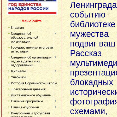
Ленингр
событи
Меню сайта
библиоте
Главная
мужества 
Сведения об
образовательной
подвиг ваш
организации
Государственная итоговая
Рассказ 
аттестация
Сведения об организации
мультимед
отдыха детей и их
оздоровлении
презент
Филиалы
Учебники
блокадн
История Боровинской школы
Электронный дневник
историческ
Дистанционное обучение
фотографи
Рабочие программы
Наши выпускники
схемами, 
Внеурочная и досуговая