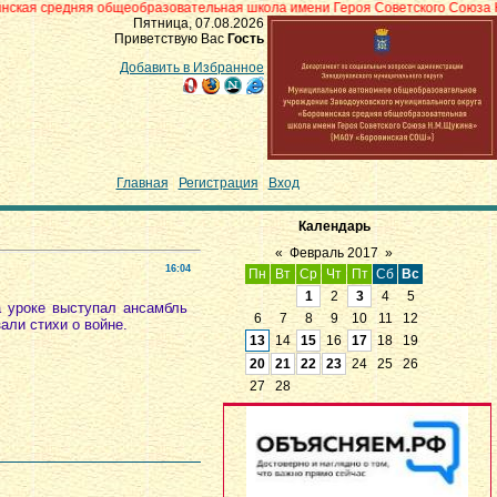
я общеобразовательная школа имени Героя Советского Союза Н.М.Щукина» с
Пятница, 07.08.2026
Приветствую Вас
Гость
Добавить в Избранное
Главная
|
Регистрация
|
Вход
Календарь
«
Февраль 2017
»
16:04
Пн
Вт
Ср
Чт
Пт
Сб
Вс
1
2
3
4
5
а уроке выступал ансамбль
6
7
8
9
10
11
12
али стихи о войне.
13
14
15
16
17
18
19
20
21
22
23
24
25
26
27
28