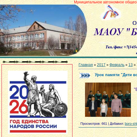
Муниципальное автономное общеобразовательное
Главная
»
2017
»
Февраль
»
13
» 
Урок памяти "Дети в
"
Просмотров
: 661 |
Добавил
:
boro-sh