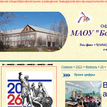
зовательное учреждение Заводоуковского муниципального округа «Боровин
Главная
»
2021
»
Февраль
»
26
» 
Уроки цифры