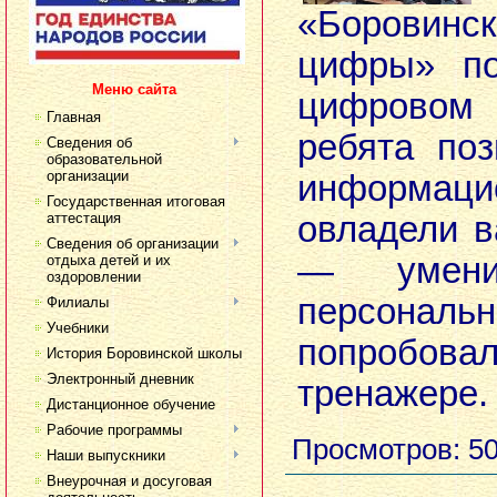
«Боровинс
цифры» по
Меню сайта
цифровом
Главная
ребята по
Сведения об
образовательной
организации
информаци
Государственная итоговая
аттестация
овладели 
Сведения об организации
— умени
отдыха детей и их
оздоровлении
персональ
Филиалы
Учебники
попробо
История Боровинской школы
Электронный дневник
тренажере.
Дистанционное обучение
Рабочие программы
Просмотров
: 5
Наши выпускники
Внеурочная и досуговая