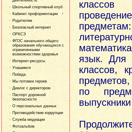
деятельность
классов
Школьный спортивный клуб
проведен
Кабинет профориентации
Родителям
предметам
Безопасный интернет
ОРКСЭ
литерату
ФГОС начального общего
математик
образования обучающихся с
ограниченными
возможностями здоровья
язык. Для
Интернет-ресурсы
классов, 
Учашимся
Победа
предметов,
Мы потомки героев
Диалог с директором
по предм
Паспорт дорожной
безопасности
выпускники
О персональных данных
Вни
Противодействие коррупции
Служба медиации
Продолжит
Фотоальбом