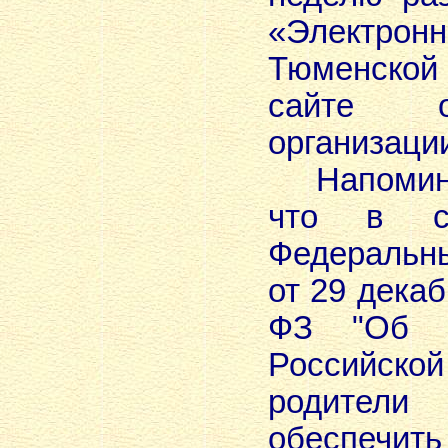
«Электр
Тюменской
сайте об
организаци
Напомина
что в со
Федеральн
от 29 декаб
ФЗ "Об о
Российск
родите
обеспечи