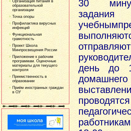
30 мину
Организация питания в
образовательной
организации
зада
Точка опоры
учебнымпр
Профилактика вирусных
инфекций
выпол
Функциональная
грамотность
отправля
Проект Школа
Минпросвещения России
руководит
Приложение к рабочим
программам. Оценочные
день до 1
материалы для текущего
контроля
домашне
Преемственность в
образовании
выставл
Приём иностранных граждан
в ОУ
проводятся
педагогиче
работника