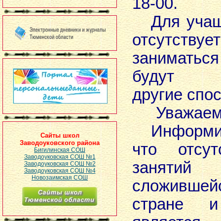
18-00.
Для учащи
отсутству
заниматьс
будут п
другие спо
Уважаем
Информиру
Сайты школ
Заводоуковского района
что отсут
Бигилинская СОШ
Заводоуковская СОШ №1
занятий
Заводоуковская СОШ №2
Заводоуковская СОШ №4
Новозаимская СОШ
сложившей
стране 