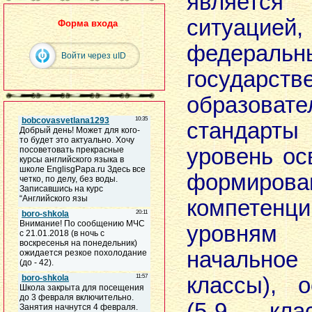
является
ситуаци
Форма входа
федеральн
Войти через uID
государств
образовате
стандар
уровень ос
формирова
компетенц
уровням 
начально
классы), 
(5-9 кла