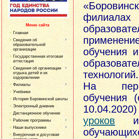
«Боровинс
филиала
Меню сайта
образовате
Главная
применени
Сведения об
образовательной
обучения 
организации
Государственная итоговая
образовате
аттестация
Сведения об организации
технологий.
отдыха детей и их
оздоровлении
На пер
Филиалы
Учебники
обучения (
История Боровинской школы
Электронный дневник
10.04.2
Дистанционное обучение
уроков
изм
Рабочие программы
Наши выпускники
обучающ
Внеурочная и досуговая