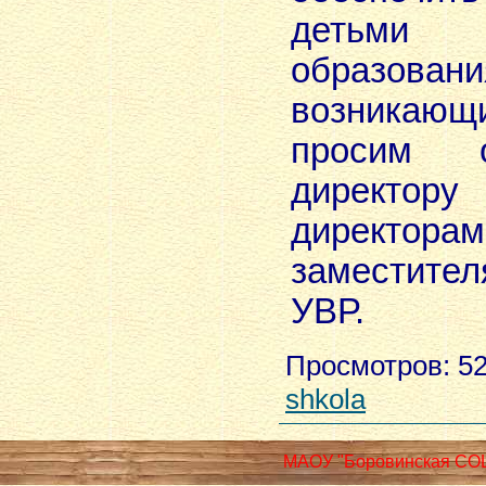
детьм
образо
возникаю
просим 
директ
директор
заместител
УВР.
Просмотров
: 5
shkola
МАОУ "Боровинская СО