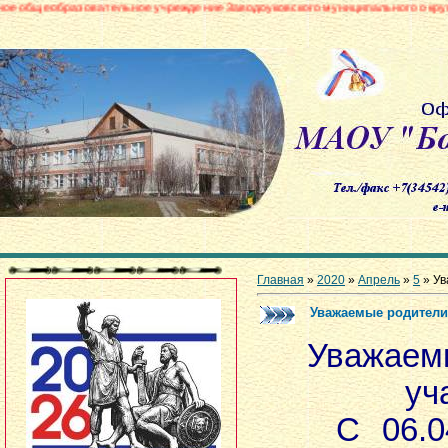
льное учреждение Заводоуковского муниципального округа «Боровинская с
Главная
»
2020
»
Апрель
»
5
» Ув
Уважаемые родители
Уважаем
уч
С 06.04