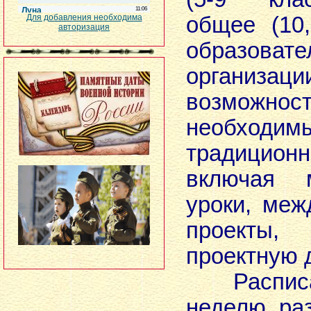
Для добавления необходима
общее (10
авторизация
образовате
организ
возможнос
необход
традицион
включая м
уроки, ме
проекты
проектную 
Расписан
неделю ра