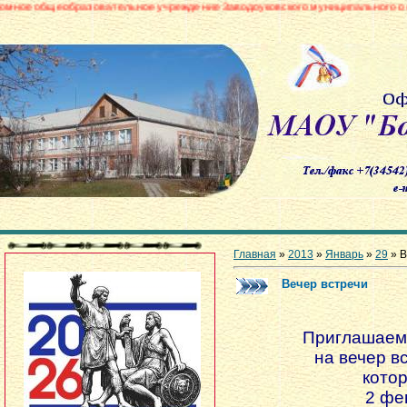
азовательное учреждение Заводоуковского муниципального округа «Боровин
Главная
»
2013
»
Январь
»
29
» В
Вечер встречи
Приглашаем
на вечер в
кото
2 фе