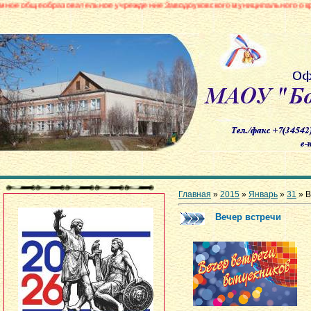
зовательное учреждение Заводоуковского муниципального округа «Боровинс
Главная
»
2015
»
Январь
»
31
» В
Вечер встречи