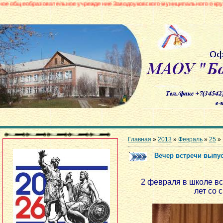
ательное учреждение Заводоуковского муниципального округа «Боровинска
Главная
»
2013
»
Февраль
»
25
» 
Вечер встречи выпу
2 февраля в школе в
лет со 