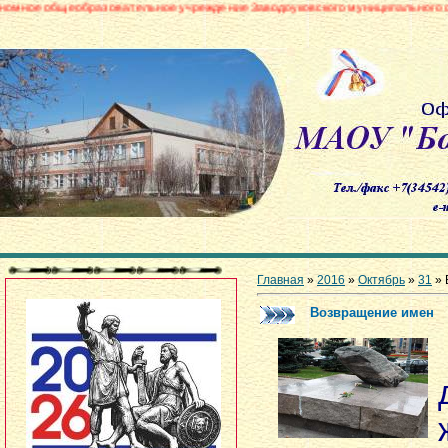
разовательное учреждение Заводоуковского муниципального округа «Борови
Главная
»
2016
»
Октябрь
»
31
» 
Возвращение имен