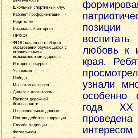
деятельность
формирова
Школьный спортивный клуб
патриотиче
Кабинет профориентации
Родителям
позиции
Безопасный интернет
ОРКСЭ
воспитат
ФГОС начального общего
любовь к 
образования обучающихся с
ограниченными
возможностями здоровья
края. Реб
Интернет-ресурсы
просмотре
Учашимся
Победа
узнали мно
Мы потомки героев
Диалог с директором
особенно 
Паспорт дорожной
безопасности
года XX
О персональных данных
проведе
Противодействие коррупции
Служба медиации
интересом
Фотоальбом