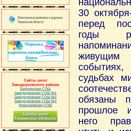
националь
30 октября
перед по
годы р
напоми
живущим 
событиях,
судьбах м
Сайты школ
Заводоуковского района
соотечес
Бигилинская СОШ
Заводоуковская СОШ №1
обязаны п
Заводоуковская СОШ №2
Заводоуковская СОШ №4
Новозаимская СОШ
прошлое и
него прав