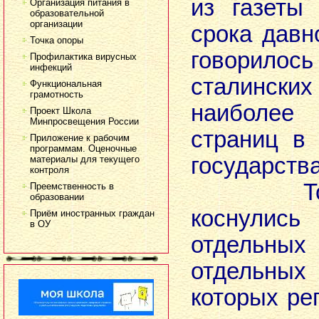
из газеты
Организация питания в
образовательной
организации
срока давн
Точка опоры
говорилос
Профилактика вирусных
инфекций
сталински
Функциональная
грамотность
наиболее
Проект Школа
Минпросвещения России
страниц в
Приложение к рабочим
программам. Оценочные
государства
материалы для текущего
контроля
Тогда 
Преемственность в
образовании
коснули
Приём иностранных граждан
в ОУ
отдельны
отдельн
которых ре