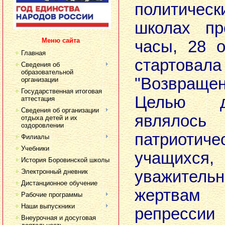
политичес
школах пр
Меню сайта
часы, 28 о
Главная
старто
Сведения об
образовательной
"Возвра
организации
Государственная итоговая
Целью д
аттестация
Сведения об организации
являлос
отдыха детей и их
оздоровлении
патриоти
Филиалы
Учебники
учащихс
История Боровинской школы
Электронный дневник
уважительн
Дистанционное обучение
жертвам 
Рабочие программы
Наши выпускники
репрессии
Внеурочная и досуговая