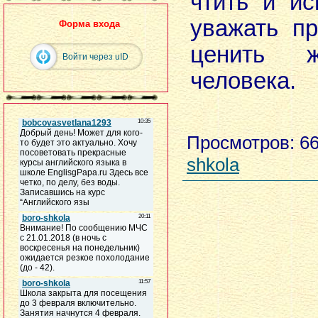
чтить и ис
уважать п
Форма входа
ценить ж
Войти через uID
человека.
Просмотров
: 6
shkola