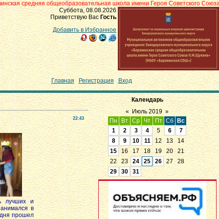
 общеобразовательная школа имени Героя Советского Союза Н.М.Щукина» с
Суббота, 08.08.2026
Приветствую Вас
Гость
Добавить в Избранное
Главная
|
Регистрация
|
Вход
Календарь
«
Июль 2019
»
22:43
Пн
Вт
Ср
Чт
Пт
Сб
Вс
1
2
3
4
5
6
7
8
9
10
11
12
13
14
15
16
17
18
19
20
21
22
23
24
25
26
27
28
29
30
31
 лучших и
занимался в
е дня прошел