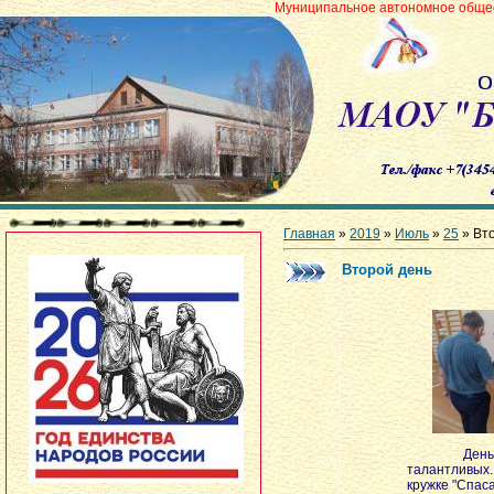
Муниципальное автономное общеобразовательное
Главная
»
2019
»
Июль
»
25
» Вт
Второй день
День откры
талантливых.
кружке "Спас