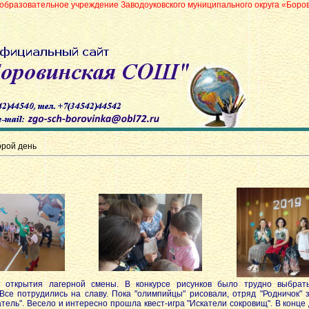
 учреждение Заводоуковского муниципального округа «Боровинская средняя
орой день
тия лагерной смены. В конкурсе рисунков было трудно выбрать
Все потрудились на славу. Пока "олимпийцы" рисовали, отряд "Родничок" 
атель". Весело и интересно прошла квест-игра "Искатели сокровищ". В конц