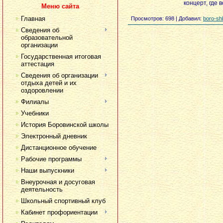
концерт, где 
Меню сайта
Главная
Просмотров
: 698 |
Добавил
:
boro-sh
Сведения об
образовательной
организации
Государственная итоговая
аттестация
Сведения об организации
отдыха детей и их
оздоровлении
Филиалы
Учебники
История Боровинской школы
Электронный дневник
Дистанционное обучение
Рабочие программы
Наши выпускники
Внеурочная и досуговая
деятельность
Школьный спортивный клуб
Кабинет профориентации