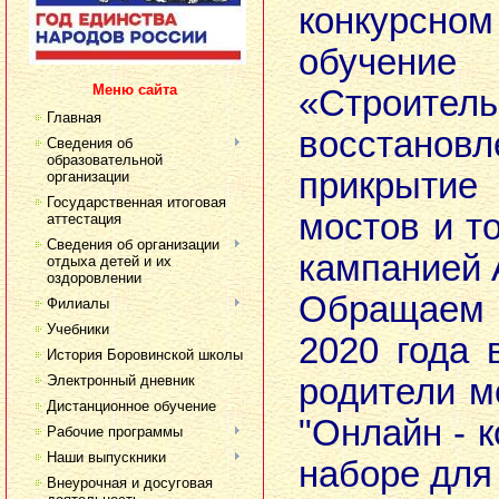
конкурсно
обучение
Меню сайта
«Строител
Главная
восстанов
Сведения об
образовательной
прикрытие 
организации
Государственная итоговая
мостов и т
аттестация
Сведения об организации
кампанией 
отдыха детей и их
оздоровлении
Обращаем 
Филиалы
Учебники
2020 года 
История Боровинской школы
Электронный дневник
родители м
Дистанционное обучение
"Онлайн - 
Рабочие программы
Наши выпускники
наборе для
Внеурочная и досуговая