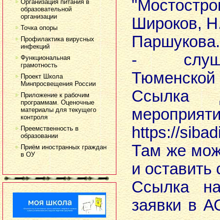
"Мостострой
Организация питания в
образовательной
организации
Широков, Н
Точка опоры
Паршукова.
Профилактика вирусных
инфекций
- слуша
Функциональная
грамотность
Тюменской 
Проект Школа
Минпросвещения России
Ссылка 
Приложение к рабочим
программам. Оценочные
мероприят
материалы для текущего
контроля
https://siba
Преемственность в
образовании
Там же мож
Приём иностранных граждан
в ОУ
и оставить
Ссылка н
заявки в А