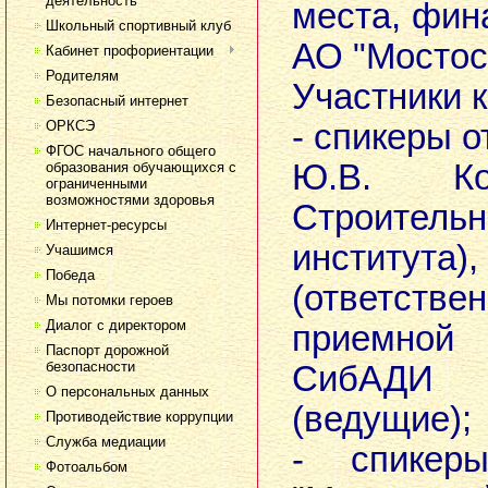
деятельность
места, фин
Школьный спортивный клуб
АО "Мостос
Кабинет профориентации
Родителям
Участники 
Безопасный интернет
ОРКСЭ
- спикеры 
ФГОС начального общего
Ю.В. Код
образования обучающихся с
ограниченными
возможностями здоровья
Строительн
Интернет-ресурсы
институ
Учашимся
Победа
(ответст
Мы потомки героев
Диалог с директором
приемной 
Паспорт дорожной
безопасности
СибАДИ
О персональных данных
(ведущие);
Противодействие коррупции
Служба медиации
- спикер
Фотоальбом