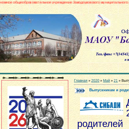
азовательное учреждение Заводоуковского муниципального округа «Боровин
Главная
»
2020
»
Май
»
21
» Вып
Выпускникам и роди
родите