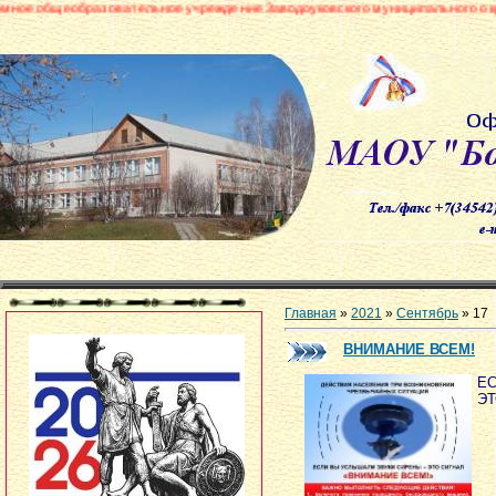
овательное учреждение Заводоуковского муниципального округа «Боровинск
Главная
»
2021
»
Сентябрь
»
17
ВНИМАНИЕ ВСЕМ!
ЕС
ЭТ