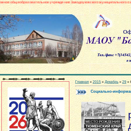
зовательное учреждение Заводоуковского муниципального округа «Боровин
Главная
»
2015
»
Декабрь
»
29
» 
Cоциально-информа