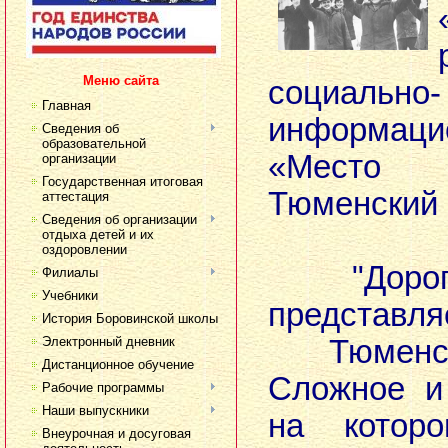
Меню сайта
социально-
Главная
информац
Сведения об
образовательной
«Место
организации
Государственная итоговая
Тюменский 
аттестация
Сведения об организации
отдыха детей и их
оздоровлении
"Дорогие
Филиалы
Учебники
предста
История Боровинской школы
Электронный дневник
Тюменск
Дистанционное обучение
Сложное и
Рабочие программы
Наши выпускники
на которо
Внеурочная и досуговая