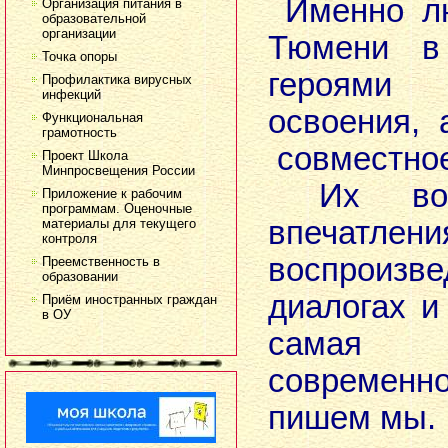
Именно лю
Организация питания в
образовательной
организации
Тюмени в
Точка опоры
героями
Профилактика вирусных
инфекций
освоения, 
Функциональная
грамотность
совместное
Проект Школа
Минпросвещения России
Их восп
Приложение к рабочим
программам. Оценочные
впечатлени
материалы для текущего
контроля
воспрои
Преемственность в
образовании
диалогах и
Приём иностранных граждан
в ОУ
самая 
современн
пишем мы.