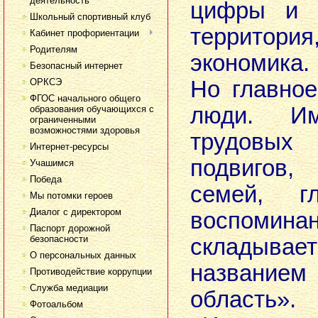
деятельность
цифры и д
Школьный спортивный клуб
территори
Кабинет профориентации
Родителям
экономика.
Безопасный интернет
ОРКСЭ
Но главно
ФГОС начального общего
люди. И
образования обучающихся с
ограниченными
возможностями здоровья
трудовы
Интернет-ресурсы
подвигов,
Учашимся
Победа
семей, г
Мы потомки героев
Диалог с директором
воспомина
Паспорт дорожной
безопасности
складывае
О персональных данных
название
Противодействие коррупции
Служба медиации
область».
Фотоальбом