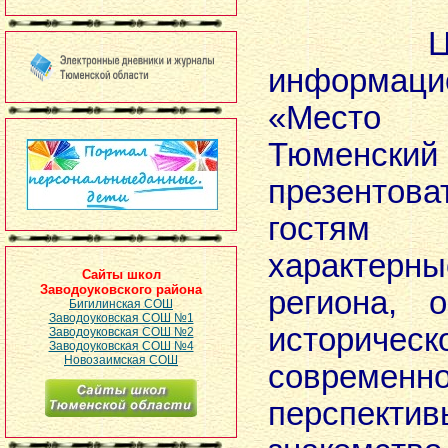
Цель с
информаци
«Место
Тюменс
презентов
гостя
характерн
Сайты школ
Заводоуковского района
региона, 
Бигилинская СОШ
Заводоуковская СОШ №1
историческо
Заводоуковская СОШ №2
Заводоуковская СОШ №4
Новозаимская СОШ
современн
перспек