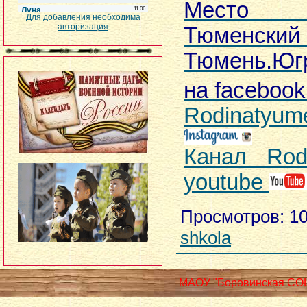
Место 
Для добавления необходима
авторизация
Тюменс
Тюмень.Юг
на facebook
Rodinatyum
Канал Rod
youtube
Просмотров
: 1
shkola
МАОУ "Боровинская СО