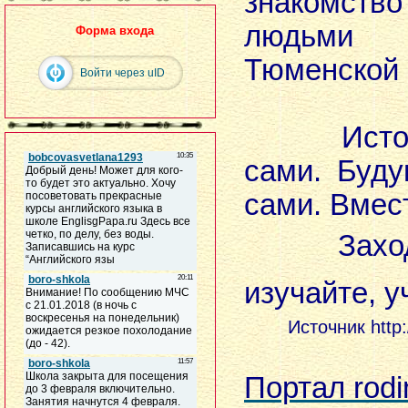
знакомств
людьми 
Форма входа
Тюменской 
Войти через uID
Историю
сами. Буд
сами. Вмес
Заходите
изучайте, у
Источник http:
Портал rodi