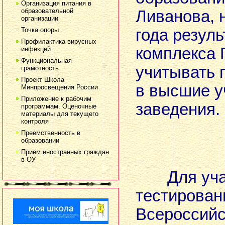
Организация питания в
образовательной
Ливанова, 
организации
Точка опоры
года резул
Профилактика вирусных
комплекса 
инфекций
Функциональная
учитывать 
грамотность
Проект Школа
в высшие 
Минпросвещения России
Приложение к рабочим
заведения.
программам. Оценочные
материалы для текущего
контроля
Ист
Преемственность в
образовании
Приём иностранных граждан
в ОУ
Для уч
тестирован
Всероссийс