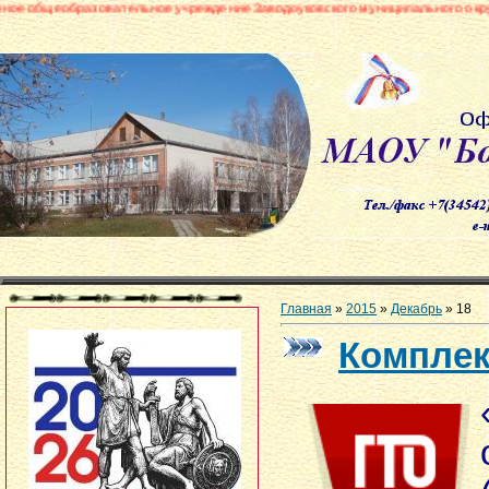
ельное учреждение Заводоуковского муниципального округа «Боровинская 
Главная
»
2015
»
Декабрь
»
18
Комплек