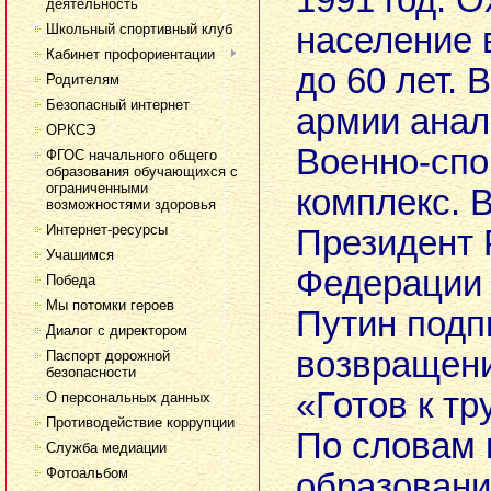
1991 год. 
деятельность
Школьный спортивный клуб
население в
Кабинет профориентации
до 60 лет. 
Родителям
Безопасный интернет
армии анал
ОРКСЭ
Военно-сп
ФГОС начального общего
образования обучающихся с
ограниченными
комплекс. В
возможностями здоровья
Интернет-ресурсы
Президент 
Учашимся
Федерации
Победа
Мы потомки героев
Путин подп
Диалог с директором
возвращен
Паспорт дорожной
безопасности
«Готов к тр
О персональных данных
Противодействие коррупции
По словам 
Служба медиации
Фотоальбом
образовани