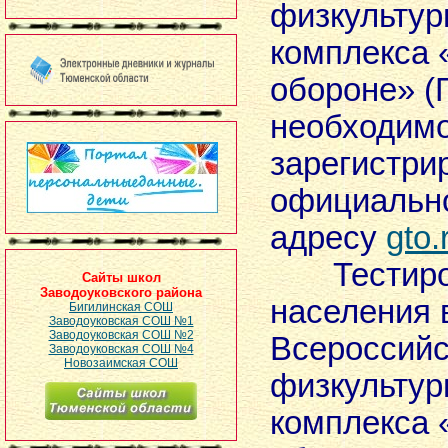
физкультур
комплекса «
обороне» (
необходим
зарегистри
официально
адресу
gto.
Тестиро
Сайты школ
Заводоуковского района
населения 
Бигилинская СОШ
Заводоуковская СОШ №1
Заводоуковская СОШ №2
Всероссийс
Заводоуковская СОШ №4
Новозаимская СОШ
физкультур
комплекса «