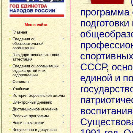
программа 
подготовки 
Меню сайта
общеобраз
Главная
Сведения об
профессио
образовательной
организации
спортивных
Государственная итоговая
аттестация
СССР, осн
Сведения об организации
отдыха детей и их
оздоровлении
единой и п
Филиалы
государств
Учебники
История Боровинской школы
патриотиче
Электронный дневник
воспитания
Дистанционное обучение
Рабочие программы
Существова
Наши выпускники
Внеурочная и досуговая