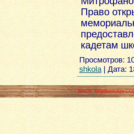
Митрофано
Право откр
мемориаль
предостав
кадетам шк
Просмотров:
1
shkola
|
Дата:
1
МАОУ "Боровинская СО