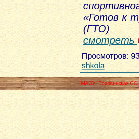
спортивн
«Готов к т
(ГТО)
смотреть
Просмотров
: 9
shkola
МАОУ "Боровинская СО