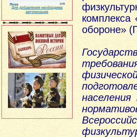
физкультур
Для добавления необходима
авторизация
комплекса 
обороне» (
Государст
требова
физическо
подготовл
населения
нормативо
Всероссийс
физкульту