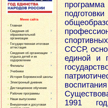
программа
подг
Меню сайта
общеобразо
Главная
професс
Сведения об
образовательной
спортивных
организации
Государственная итоговая
СССР, осн
аттестация
Сведения об организации
единой и 
отдыха детей и их
оздоровлении
государс
Филиалы
Учебники
патриотиче
История Боровинской школы
Электронный дневник
воспитан
Дистанционное обучение
Существов
Рабочие программы
Наши выпускники
1991 год
Внеурочная и досуговая