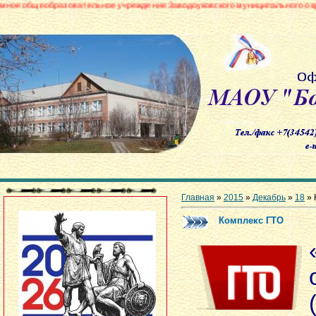
вательное учреждение Заводоуковского муниципального округа «Боровинск
Главная
»
2015
»
Декабрь
»
18
» 
Комплекс ГТО