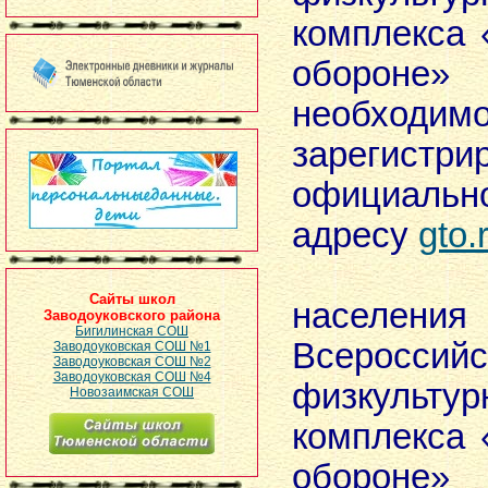
комплекса 
оборон
необходим
зарегист
официаль
адресу
gto.
Тест
Сайты школ
населен
Заводоуковского района
Бигилинская СОШ
Всероссийс
Заводоуковская СОШ №1
Заводоуковская СОШ №2
Заводоуковская СОШ №4
физкультур
Новозаимская СОШ
комплекса 
обороне»