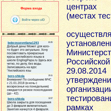
центрах 
Форма входа
(местах те
Войти через uID
Тест
осуществля
установле
Министе
Российско
29.08.201
утвержд
организац
тестирова
рамках В