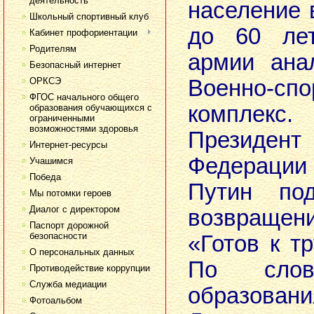
деятельность
население 
Школьный спортивный клуб
до 60 лет
Кабинет профориентации
Родителям
армии ана
Безопасный интернет
ОРКСЭ
Военно-спо
ФГОС начального общего
комплекс
образования обучающихся с
ограниченными
возможностями здоровья
Президен
Интернет-ресурсы
Федерац
Учашимся
Победа
Путин по
Мы потомки героев
Диалог с директором
возвращ
Паспорт дорожной
безопасности
«Готов к т
О персональных данных
По слов
Противодействие коррупции
Служба медиации
образов
Фотоальбом