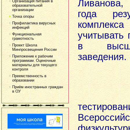
Ливанова,
Организация питания в
образовательной
организации
года рез
Точка опоры
комплек
Профилактика вирусных
инфекций
учитывать 
Функциональная
грамотность
в высш
Проект Школа
Минпросвещения России
заведения.
Приложение к рабочим
программам. Оценочные
Ист
материалы для текущего
контроля
Преемственность в
образовании
Приём иностранных граждан
в ОУ
тестиров
Всероссийс
физкультур