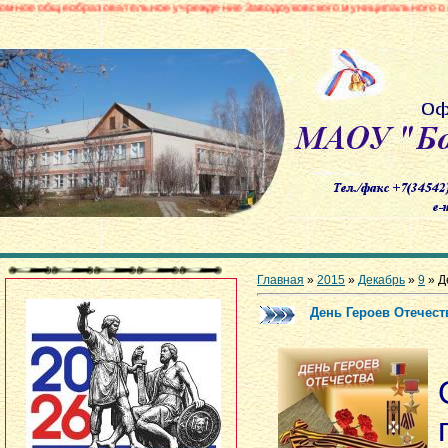
зовательное учреждение Заводоуковского муниципального округа «Боровинс
Главная
»
2015
»
Декабрь
»
9
» Д
День Героев Отечест