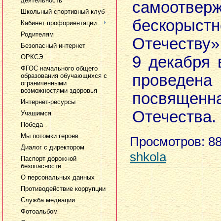
деятельность
самоотв
Школьный спортивный клуб
бескорыст
Кабинет профориентации
Родителям
Отечеству»
Безопасный интернет
ОРКСЭ
9 декабря 
ФГОС начального общего
проведен
образования обучающихся с
ограниченными
возможностями здоровья
посвященн
Интернет-ресурсы
Отечества.
Учашимся
Победа
Мы потомки героев
Просмотров
: 8
Диалог с директором
shkola
Паспорт дорожной
безопасности
О персональных данных
Противодействие коррупции
Служба медиации
Фотоальбом