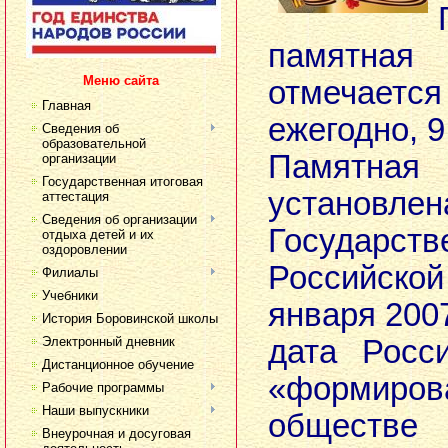
памятная 
Меню сайта
отмечае
Главная
ежегодно, 9
Сведения об
образовательной
Памятна
организации
Государственная итоговая
установлен
аттестация
Сведения об организации
Государс
отдыха детей и их
оздоровлении
Российско
Филиалы
Учебники
января 200
История Боровинской школы
Электронный дневник
дата Росс
Дистанционное обучение
«форми
Рабочие программы
Наши выпускники
общест
Внеурочная и досуговая