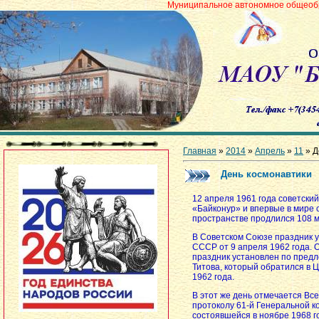
Муниципальное автономное общеобразовательное 
Главная
»
2014
»
Апрель
»
11
» Д
День космонавтики
12 апреля 1961 года советский
«Байконур» и впервые в мире
пространстве продлился 108 м
В Советском Союзе праздник 
СССР от 9 апреля 1962 года. 
праздник установлен по пред
Титова, который обратился в
1962 года.
В этот же день отмечается Вс
протоколу 61-й Генеральной 
состоявшейся в ноябре 1968 