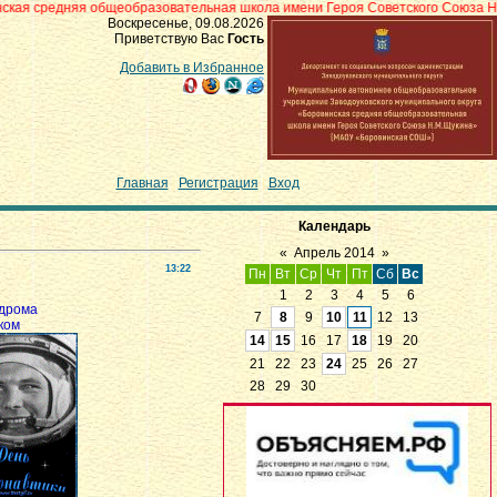
общеобразовательная школа имени Героя Советского Союза Н.М.Щукина» с.
Воскресенье, 09.08.2026
Приветствую Вас
Гость
Добавить в Избранное
Главная
|
Регистрация
|
Вход
Календарь
«
Апрель 2014
»
13:22
Пн
Вт
Ср
Чт
Пт
Сб
Вс
1
2
3
4
5
6
одрома
7
8
9
10
11
12
13
ком
14
15
16
17
18
19
20
21
22
23
24
25
26
27
28
29
30