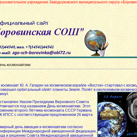
учреждение Заводоуковского муниципального округа «Боровинская средняя 
ень космонавтики
 космонавт Ю. А. Гагарин на космическом корабле «Восток» стартовал с косм
 совершил орбитальный облёт планеты Земля. Полёт в околоземном
космичес
инут.
установлен Указом Президиума Верховного Совета
Отмечается под названием День космонавтики. Этот
ложению второго Лётчика-космонавта СССР Германа
 ЦК КПСС с соответствующим предложением 26 марта
емирный день авиации и космонавтики согласно
конференции Международной авиационной федерации,
года и решению Совета Международной авиационной