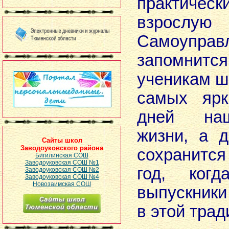
практичес
взрослую
Самоуправ
запомнит
ученикам ш
самых ярк
дней на
жизни, а 
Сайты школ
Заводоуковского района
сохранится
Бигилинская СОШ
Заводоуковская СОШ №1
год, ког
Заводоуковская СОШ №2
Заводоуковская СОШ №4
Новозаимская СОШ
выпускники
в этой трад