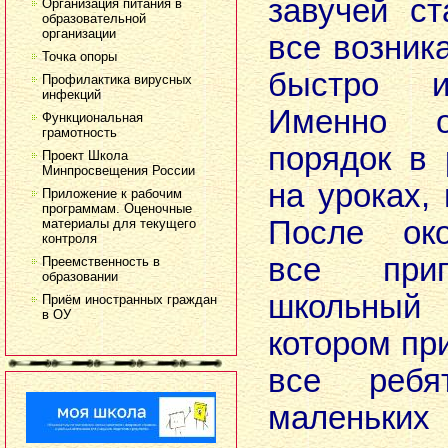
завучей с
Организация питания в
образовательной
организации
все возни
Точка опоры
быстро и
Профилактика вирусных
инфекций
Именно о
Функциональная
грамотность
порядок в
Проект Школа
Минпросвещения России
на уроках,
Приложение к рабочим
программам. Оценочные
После око
материалы для текущего
контроля
все при
Преемственность в
образовании
школьны
Приём иностранных граждан
в ОУ
котором пр
все реб
маленьких 