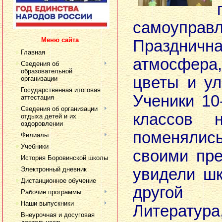
самоуправл
Меню сайта
Праздничн
Главная
атмосфера,
Сведения об
образовательной
цветы и ул
организации
Государственная итоговая
Ученики 10
аттестация
Сведения об организации
классов 
отдыха детей и их
оздоровлении
поменяли
Филиалы
Учебники
своими пр
История Боровинской школы
Электронный дневник
увидели ш
Дистанционное обучение
другой
Рабочие программы
Наши выпускники
Литератур
Внеурочная и досуговая