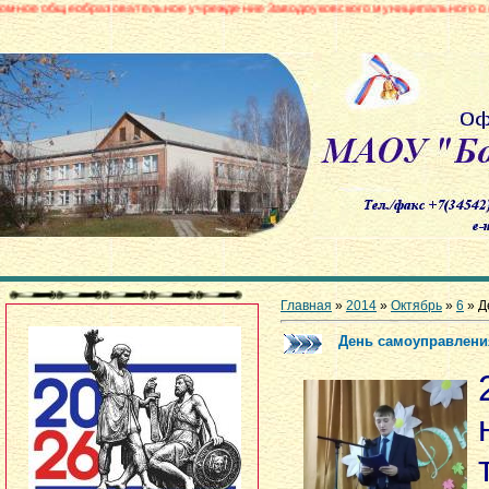
образовательное учреждение Заводоуковского муниципального округа «Боро
Главная
»
2014
»
Октябрь
»
6
» Д
День самоуправлени