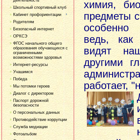
деятельность
химия, би
Школьный спортивный клуб
предметы с
Кабинет профориентации
Родителям
особенно
Безопасный интернет
ОРКСЭ
ведь, как
ФГОС начального общего
видят на
образования обучающихся с
ограниченными
возможностями здоровья
другими г
Интернет-ресурсы
администр
Учашимся
Победа
работает, "
Мы потомки героев
Диалог с директором
Паспорт дорожной
безопасности
О персональных данных
Противодействие коррупции
Служба медиации
Фотоальбом