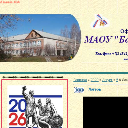
Главная
»
2020
»
Август
»
5
» Лаг
Лагерь